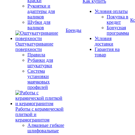
краски
Как купить
Рукоятки и
адаптеры для
Условия оплаты
валиков
Покупка в
К
Шубки для
кредит
валиков
Бонусная
Бренды
программа
Условия
Оштукатуривание
доставки
поверхности
Гарантия на
Правила
товар
Рубанки для
штукатурки
Система
установки
маячковых
профилей
Работы с керамической
плиткой и
керамогранитом
Алмазные гибкие
шлифовальные