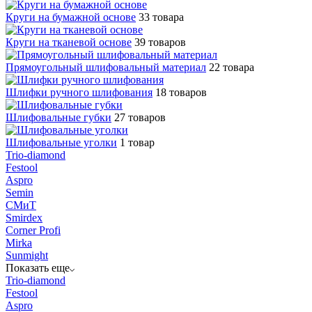
Круги на бумажной основе
33 товара
Круги на тканевой основе
39 товаров
Прямоугольный шлифовальный материал
22 товара
Шлифки ручного шлифования
18 товаров
Шлифовальные губки
27 товаров
Шлифовальные уголки
1 товар
Trio-diamond
Festool
Aspro
Semin
СМиТ
Smirdex
Corner Profi
Mirka
Sunmight
Показать еще
Trio-diamond
Festool
Aspro