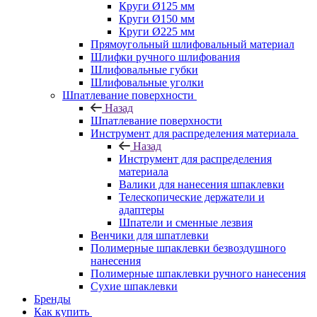
Круги Ø125 мм
Круги Ø150 мм
Круги Ø225 мм
Прямоугольный шлифовальный материал
Шлифки ручного шлифования
Шлифовальные губки
Шлифовальные уголки
Шпатлевание поверхности
Назад
Шпатлевание поверхности
Инструмент для распределения материала
Назад
Инструмент для распределения
материала
Валики для нанесения шпаклевки
Телескопические держатели и
адаптеры
Шпатели и сменные лезвия
Венчики для шпатлевки
Полимерные шпаклевки безвоздушного
нанесения
Полимерные шпаклевки ручного нанесения
Сухие шпаклевки
Бренды
Как купить