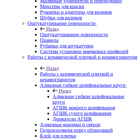
Малярные удлинители и переходники
Миксеры для краски
Рукоятки и адаптеры для валиков
Шубки для валиков
Оштукатуривание поверхности
Назад
Оштукатуривание поверхности
Правила
Рубанки для штукатурки
Система установки маячковых профилей
Работы с керамической плиткой и керамогранитом
Назад
Работы с керамической плиткой и
керамогранитом
Алмазные гибкие шлифовальные круги
Назад
Алмазные гибкие шлифовальные
круги
АГШК мокрого шлифования
АГШК сухого шлифования
Держатели АГШК
Алмазные коронки и свёрла
Гидроизоляция перед облицовкой
Клей для плитки