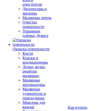
очистители
Диспенсеры и
маскеры
Малярные ленты
Очистка
поверхности
Укрывные
плёнки, бумага
Окраска поверхности
Кисти
Краски и
кондиционеры
Лотки, ведра,
решётки
малярные
Малярные
аппликаторы
Малярные
удлинители и
переходники
Миксеры для
краски
Как купить