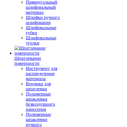
Прямоугольный
шлифовальный
материал
Шлифки ручного
шлифования
Шлифовальные
губки
Шлифовальные
уголки
Шпатлевание
поверхности
Инструмент для
распределения
материала
Венчики для
шпатлевки
Полимерные
шпаклевки
безвоздушного
нанесения
Полимерные
шпаклевки
ручного