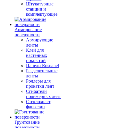
Штукатурные
станции и
комплектующее
Армирование
поверхности
Армирующие
ленты
Клей для
настенных
покрытий
Панели Ruspanel
Разделительные
ленты
Роллеры для
прокатки лент
Сгибатели
полимерных лент
Стеклохолст,
флизелин
Грунтование
поверхности