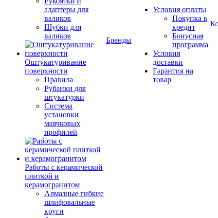
Рукоятки и
адаптеры для
Условия оплаты
валиков
Покупка в
К
Шубки для
кредит
валиков
Бонусная
Бренды
программа
Условия
Оштукатуривание
доставки
поверхности
Гарантия на
Правила
товар
Рубанки для
штукатурки
Система
установки
маячковых
профилей
Работы с керамической
плиткой и
керамогранитом
Алмазные гибкие
шлифовальные
круги