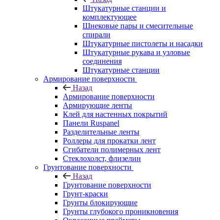
Штукатурные станции и
комплектующее
Шнековые пары и смесительные
спирали
Штукатурные пистолеты и насадки
Штукатурные рукава и узловые
соединения
Штукатурные станции
Армирование поверхности
Назад
Армирование поверхности
Армирующие ленты
Клей для настенных покрытий
Панели Ruspanel
Разделительные ленты
Роллеры для прокатки лент
Сгибатели полимерных лент
Стеклохолст, флизелин
Грунтование поверхности
Назад
Грунтование поверхности
Грунт-краски
Грунты блокирующие
Грунты глубокого проникновения