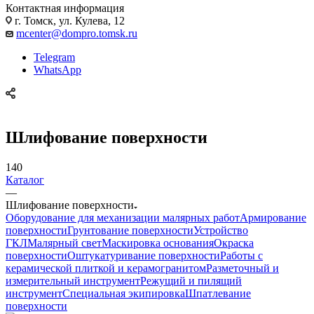
Контактная информация
г. Томск, ул. Кулева, 12
mcenter@dompro.tomsk.ru
Telegram
WhatsApp
Шлифование поверхности
140
Каталог
—
Шлифование поверхности
Оборудование для механизации малярных работ
Армирование
поверхности
Грунтование поверхности
Устройство
ГКЛ
Малярный свет
Маскировка основания
Окраска
поверхности
Оштукатуривание поверхности
Работы с
керамической плиткой и керамогранитом
Разметочный и
измерительный инструмент
Режущий и пилящий
инструмент
Специальная экипировка
Шпатлевание
поверхности