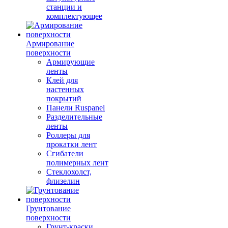
станции и
комплектующее
Армирование
поверхности
Армирующие
ленты
Клей для
настенных
покрытий
Панели Ruspanel
Разделительные
ленты
Роллеры для
прокатки лент
Сгибатели
полимерных лент
Стеклохолст,
флизелин
Грунтование
поверхности
Грунт-краски