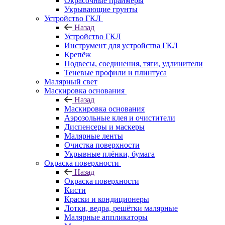
Окрасочные праймеры
Укрывающие грунты
Устройство ГКЛ
Назад
Устройство ГКЛ
Инструмент для устройства ГКЛ
Крепёж
Подвесы, соединения, тяги, удлинители
Теневые профили и плинтуса
Малярный свет
Маскировка основания
Назад
Маскировка основания
Аэрозольные клея и очистители
Диспенсеры и маскеры
Малярные ленты
Очистка поверхности
Укрывные плёнки, бумага
Окраска поверхности
Назад
Окраска поверхности
Кисти
Краски и кондиционеры
Лотки, ведра, решётки малярные
Малярные аппликаторы