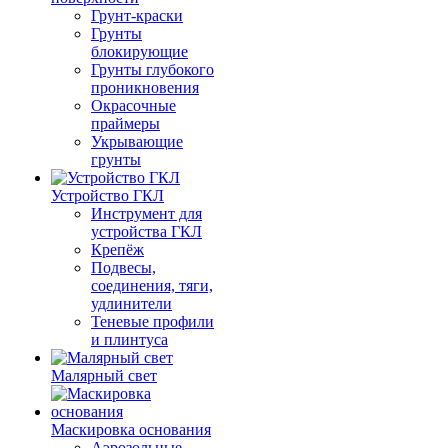
Грунт-краски
Грунты
блокирующие
Грунты глубокого
проникновения
Окрасочные
праймеры
Укрывающие
грунты
Устройство ГКЛ
Инструмент для
устройства ГКЛ
Крепёж
Подвесы,
соединения, тяги,
удлинители
Теневые профили
и плинтуса
Малярный свет
Маскировка основания
Аэрозольные