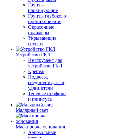
Грунты
блокирующие
Грунты глубокого
проникновения
Окрасочные
праймеры
Укрывающие
грунты
Устройство ГКЛ
Инструмент для
устройства ГКЛ
Крепёж
Подвесы,
соединения, тяги,
удлинители
Теневые профили
и плинтуса
Малярный свет
Маскировка основания
Аэрозольные
клея и