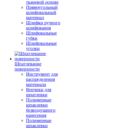
тканевой основе
Прямоугольный
шлифовальный
материал
Шлифки ручного
шлифования
Шлифовальные
губки
Шлифовальные
уголки
Шпатлевание
поверхности
Инструмент для
распределения
материала
Венчики для
шпатлевки
Полимерные
шпаклевки
безвоздушного
нанесения
Полимерные
шпаклевки