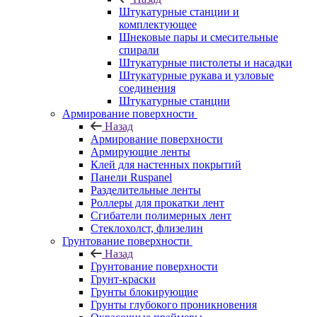
Штукатурные станции и
комплектующее
Шнековые пары и смесительные
спирали
Штукатурные пистолеты и насадки
Штукатурные рукава и узловые
соединения
Штукатурные станции
Армирование поверхности
Назад
Армирование поверхности
Армирующие ленты
Клей для настенных покрытий
Панели Ruspanel
Разделительные ленты
Роллеры для прокатки лент
Сгибатели полимерных лент
Стеклохолст, флизелин
Грунтование поверхности
Назад
Грунтование поверхности
Грунт-краски
Грунты блокирующие
Грунты глубокого проникновения