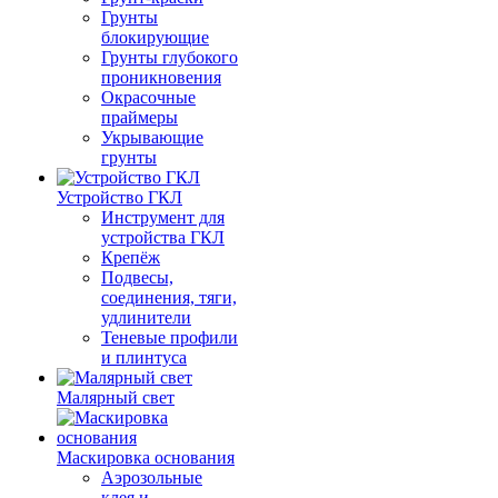
Грунты
блокирующие
Грунты глубокого
проникновения
Окрасочные
праймеры
Укрывающие
грунты
Устройство ГКЛ
Инструмент для
устройства ГКЛ
Крепёж
Подвесы,
соединения, тяги,
удлинители
Теневые профили
и плинтуса
Малярный свет
Маскировка основания
Аэрозольные
клея и