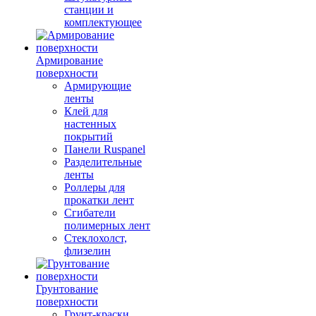
станции и
комплектующее
Армирование
поверхности
Армирующие
ленты
Клей для
настенных
покрытий
Панели Ruspanel
Разделительные
ленты
Роллеры для
прокатки лент
Сгибатели
полимерных лент
Стеклохолст,
флизелин
Грунтование
поверхности
Грунт-краски