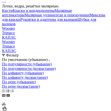
—
Лотки, ведра, решётки малярные
Кисти
Краски и кондиционеры
Малярные
аппликаторы
Малярные удлинители и переходники
Миксеры
для краски
Рукоятки и адаптеры для валиков
Шубки для
валиков
Wooster
Trimaco
КАПАС
Wooster
Trimaco
КАПАС
Фильтр
По умолчанию (убывание)
По популярности (убывание)
По популярности (возрастание)
По алфавиту (убывание)
По алфавиту (возрастание)
По цене (убывание)
По цене (возрастание)