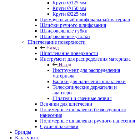
Круги Ø125 мм
Круги Ø150 мм
Круги Ø225 мм
Прямоугольный шлифовальный материал
Шлифки ручного шлифования
Шлифовальные губки
Шлифовальные уголки
Шпатлевание поверхности
Назад
Шпатлевание поверхности
Инструмент для распределения материала
Назад
Инструмент для распределения
материала
Валики для нанесения шпаклевки
Телескопические держатели и
адаптеры
Шпатели и сменные лезвия
Венчики для шпатлевки
Полимерные шпаклевки безвоздушного
нанесения
Полимерные шпаклевки ручного нанесения
Сухие шпаклевки
Бренды
Как купить