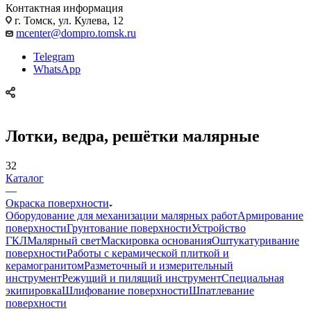
Контактная информация
г. Томск, ул. Кулева, 12
mcenter@dompro.tomsk.ru
Telegram
WhatsApp
Лотки, ведра, решётки малярные
32
Каталог
—
Окраска поверхности
Оборудование для механизации малярных работ
Армирование
поверхности
Грунтование поверхности
Устройство
ГКЛ
Малярный свет
Маскировка основания
Оштукатуривание
поверхности
Работы с керамической плиткой и
керамогранитом
Разметочный и измерительный
инструмент
Режущий и пилящий инструмент
Специальная
экипировка
Шлифование поверхности
Шпатлевание
поверхности