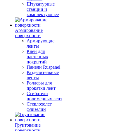
Штукатурные
станции и
комплектующее
Армирование
поверхности
Армирующие
ленты
Клей для
настенных
покрытий
Панели Ruspanel
Разделительные
ленты
Роллеры для
прокатки лент
Сгибатели
полимерных лент
Стеклохолст,
флизелин
Грунтование
поверхности