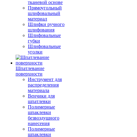
тканевой основе
Прямоугольный
шлифовальный
материал
Шлифки ручного
шлифования
Шлифовальные
губки
Шлифовальные
уголки
Шпатлевание
поверхности
Инструмент для
распределения
материала
Венчики для
шпатлевки
Полимерные
шпаклевки
безвоздушного
нанесения
Полимерные
шпаклевки