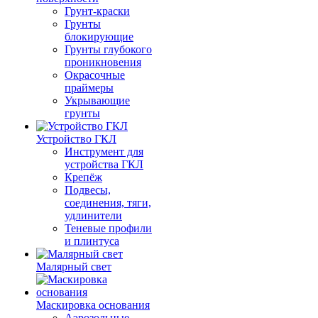
Грунт-краски
Грунты
блокирующие
Грунты глубокого
проникновения
Окрасочные
праймеры
Укрывающие
грунты
Устройство ГКЛ
Инструмент для
устройства ГКЛ
Крепёж
Подвесы,
соединения, тяги,
удлинители
Теневые профили
и плинтуса
Малярный свет
Маскировка основания
Аэрозольные