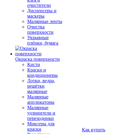
очистители
Диспенсеры и
маскеры
Малярные ленты
Очистка
поверхности
Укрывные
плёнки, бумага
Окраска поверхности
Кисти
Краски и
кондиционеры
Лотки, ведра,
решётки
малярные
Малярные
аппликаторы
Малярные
удлинители и
переходники
Миксеры для
краски
Как купить