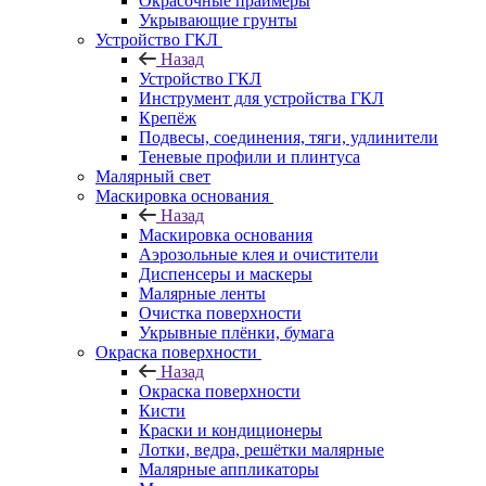
Окрасочные праймеры
Укрывающие грунты
Устройство ГКЛ
Назад
Устройство ГКЛ
Инструмент для устройства ГКЛ
Крепёж
Подвесы, соединения, тяги, удлинители
Теневые профили и плинтуса
Малярный свет
Маскировка основания
Назад
Маскировка основания
Аэрозольные клея и очистители
Диспенсеры и маскеры
Малярные ленты
Очистка поверхности
Укрывные плёнки, бумага
Окраска поверхности
Назад
Окраска поверхности
Кисти
Краски и кондиционеры
Лотки, ведра, решётки малярные
Малярные аппликаторы