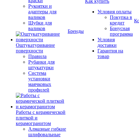
краски
Как купить
Рукоятки и
адаптеры для
Условия оплаты
валиков
Покупка в
К
Шубки для
кредит
валиков
Бонусная
Бренды
программа
Условия
Оштукатуривание
доставки
поверхности
Гарантия на
Правила
товар
Рубанки для
штукатурки
Система
установки
маячковых
профилей
Работы с керамической
плиткой и
керамогранитом
Алмазные гибкие
шлифовальные