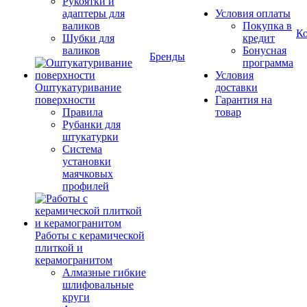
Рукоятки и
адаптеры для
Условия оплаты
валиков
Покупка в
К
Шубки для
кредит
валиков
Бонусная
Бренды
программа
Условия
Оштукатуривание
доставки
поверхности
Гарантия на
Правила
товар
Рубанки для
штукатурки
Система
установки
маячковых
профилей
Работы с керамической
плиткой и
керамогранитом
Алмазные гибкие
шлифовальные
круги