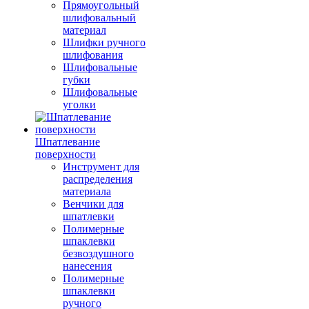
Прямоугольный
шлифовальный
материал
Шлифки ручного
шлифования
Шлифовальные
губки
Шлифовальные
уголки
Шпатлевание
поверхности
Инструмент для
распределения
материала
Венчики для
шпатлевки
Полимерные
шпаклевки
безвоздушного
нанесения
Полимерные
шпаклевки
ручного