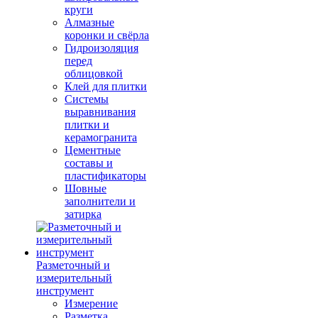
круги
Алмазные
коронки и свёрла
Гидроизоляция
перед
облицовкой
Клей для плитки
Системы
выравнивания
плитки и
керамогранита
Цементные
составы и
пластификаторы
Шовные
заполнители и
затирка
Разметочный и
измерительный
инструмент
Измерение
Разметка