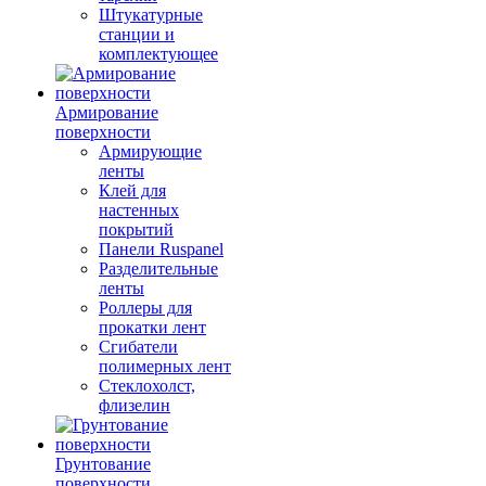
Штукатурные
станции и
комплектующее
Армирование
поверхности
Армирующие
ленты
Клей для
настенных
покрытий
Панели Ruspanel
Разделительные
ленты
Роллеры для
прокатки лент
Сгибатели
полимерных лент
Стеклохолст,
флизелин
Грунтование
поверхности