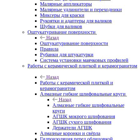
Малярные аппликаторы
Малярные удлинители и переходники
Миксеры для краски
Рукоятки и адаптеры для валиков
Шубки для валиков
Оштукатуривание поверхности
Назад
Оштукатуривание поверхности
Правила
Рубанки для штукатурки
Система установки маячковых профилей
Работы с керамической плиткой и керамогранитом
Назад
Работы с керамической плиткой и
керамогранитом
Алмазные гибкие шлифовальные круги
Назад
Алмазные гибкие шлифовальные
круги
АГШК мокрого шлифования
АГШК сухого шлифования
Держатели АГШК
Алмазные коронки и свёрла
Гидроизоляция перед облицовкой