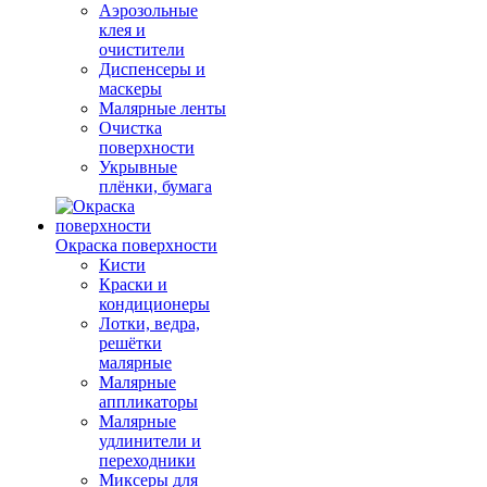
Аэрозольные
клея и
очистители
Диспенсеры и
маскеры
Малярные ленты
Очистка
поверхности
Укрывные
плёнки, бумага
Окраска поверхности
Кисти
Краски и
кондиционеры
Лотки, ведра,
решётки
малярные
Малярные
аппликаторы
Малярные
удлинители и
переходники
Миксеры для