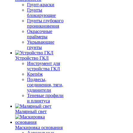
Грунт-краски
Грунты
блокирующие
Грунты глубокого
проникновения
Окрасочные
праймеры
Укрывающие
грунты
Устройство ГКЛ
Инструмент для
устройства ГКЛ
Крепёж
Подвесы,
соединения, тяги,
удлинители
Теневые профили
и плинтуса
Малярный свет
Маскировка основания
Аэрозольные