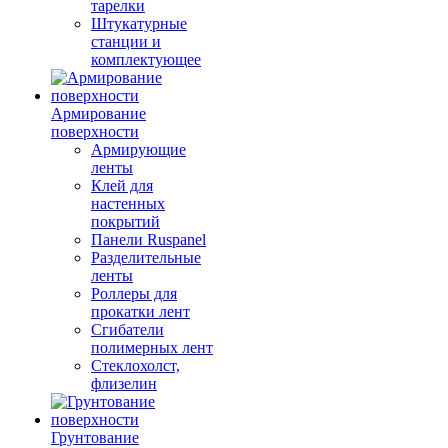
тарелки
Штукатурные
станции и
комплектующее
Армирование
поверхности
Армирующие
ленты
Клей для
настенных
покрытий
Панели Ruspanel
Разделительные
ленты
Роллеры для
прокатки лент
Сгибатели
полимерных лент
Стеклохолст,
флизелин
Грунтование