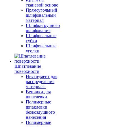
тканевой основе
Прямоугольный
шлифовальный
материал
Шлифки ручного
шлифования
Шлифовальные
губки
Шлифовальные
уголки
Шпатлевание
поверхности
Инструмент для
распределения
материала
Венчики для
шпатлевки
Полимерные
шпаклевки
безвоздушного
нанесения
Полимерные