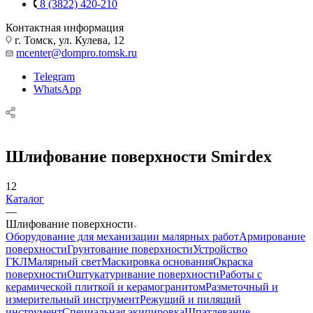
8 (3822) 420-210
Контактная информация
г. Томск, ул. Кулева, 12
mcenter@dompro.tomsk.ru
Telegram
WhatsApp
Шлифование поверхности Smirdex
12
Каталог
—
Шлифование поверхности
Оборудование для механизации малярных работ
Армирование
поверхности
Грунтование поверхности
Устройство
ГКЛ
Малярный свет
Маскировка основания
Окраска
поверхности
Оштукатуривание поверхности
Работы с
керамической плиткой и керамогранитом
Разметочный и
измерительный инструмент
Режущий и пилящий
инструмент
Специальная экипировка
Шпатлевание