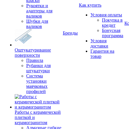
краски
Как купить
Рукоятки и
адаптеры для
Условия оплаты
валиков
Покупка в
Шубки для
К
кредит
валиков
Бонусная
Бренды
программа
Условия
доставки
Оштукатуривание
Гарантия на
поверхности
товар
Правила
Рубанки для
штукатурки
Система
установки
маячковых
профилей
Работы с керамической
плиткой и
керамогранитом
Алмазные гибкие