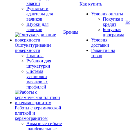
краски
Как купить
Рукоятки и
адаптеры для
Условия оплаты
валиков
Покупка в
К
Шубки для
кредит
валиков
Бонусная
Бренды
программа
Условия
Оштукатуривание
доставки
поверхности
Гарантия на
Правила
товар
Рубанки для
штукатурки
Система
установки
маячковых
профилей
Работы с керамической
плиткой и
керамогранитом
Алмазные гибкие
шлифовальные