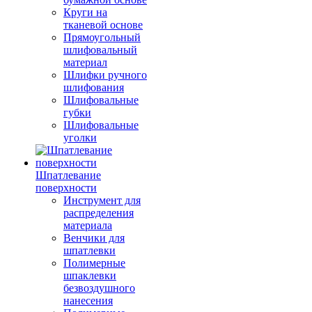
Круги на
тканевой основе
Прямоугольный
шлифовальный
материал
Шлифки ручного
шлифования
Шлифовальные
губки
Шлифовальные
уголки
Шпатлевание
поверхности
Инструмент для
распределения
материала
Венчики для
шпатлевки
Полимерные
шпаклевки
безвоздушного
нанесения