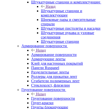
Штукатурные станции и комплектующее
Назад
Штукатурные станции и
комплектующее
Шнековые пары и смесительные
спирали
Штукатурные пистолеты и насадки
Штукатурные рукава и узловые
соединения
Штукатурные станции
Армирование поверхности
Назад
Армирование поверхности
Армирующие ленты
Клей для настенных покрытий
Панели Ruspanel
Разделительные ленты
Роллеры для прокатки лент
Сгибатели полимерных лент
Стеклохолст, флизелин
Грунтование поверхности
Назад
Грунтование поверхности
Грунт-краски
Грунты блокирующие