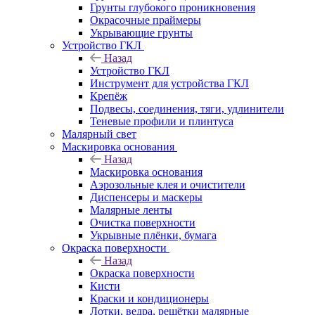
Грунты глубокого проникновения
Окрасочные праймеры
Укрывающие грунты
Устройство ГКЛ
Назад
Устройство ГКЛ
Инструмент для устройства ГКЛ
Крепёж
Подвесы, соединения, тяги, удлинители
Теневые профили и плинтуса
Малярный свет
Маскировка основания
Назад
Маскировка основания
Аэрозольные клея и очистители
Диспенсеры и маскеры
Малярные ленты
Очистка поверхности
Укрывные плёнки, бумага
Окраска поверхности
Назад
Окраска поверхности
Кисти
Краски и кондиционеры
Лотки, ведра, решётки малярные