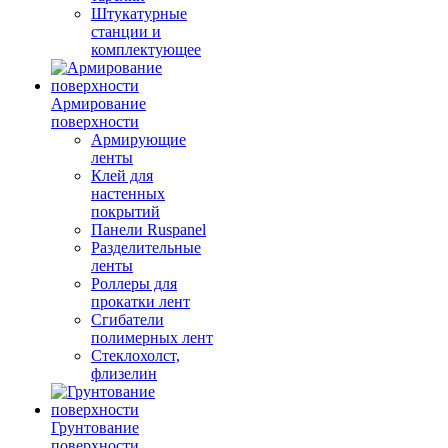
Штукатурные
станции и
комплектующее
Армирование
поверхности
Армирующие
ленты
Клей для
настенных
покрытий
Панели Ruspanel
Разделительные
ленты
Роллеры для
прокатки лент
Сгибатели
полимерных лент
Стеклохолст,
флизелин
Грунтование
поверхности