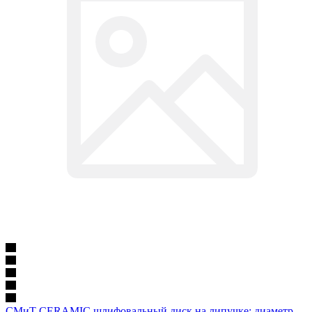
СМиТ CERAMIC шлифовальный диск на липучке; диаметр