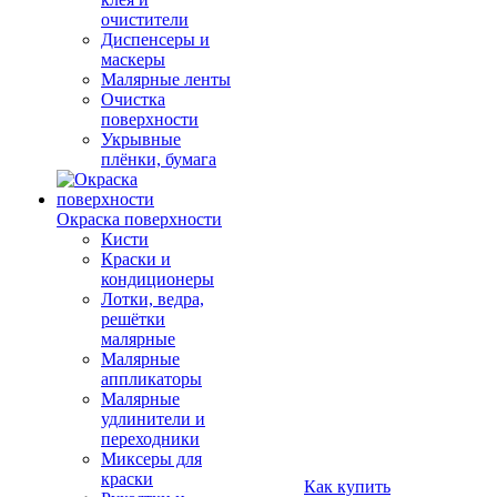
очистители
Диспенсеры и
маскеры
Малярные ленты
Очистка
поверхности
Укрывные
плёнки, бумага
Окраска поверхности
Кисти
Краски и
кондиционеры
Лотки, ведра,
решётки
малярные
Малярные
аппликаторы
Малярные
удлинители и
переходники
Миксеры для
краски
Как купить