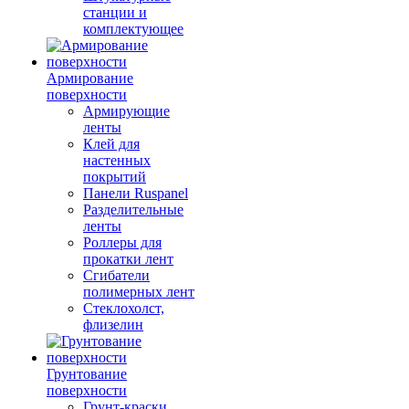
станции и
комплектующее
Армирование
поверхности
Армирующие
ленты
Клей для
настенных
покрытий
Панели Ruspanel
Разделительные
ленты
Роллеры для
прокатки лент
Сгибатели
полимерных лент
Стеклохолст,
флизелин
Грунтование
поверхности
Грунт-краски