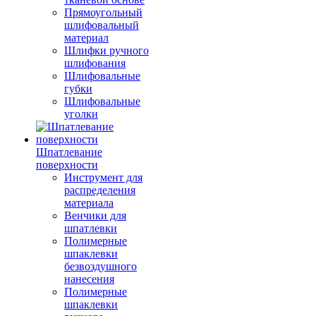
Прямоугольный
шлифовальный
материал
Шлифки ручного
шлифования
Шлифовальные
губки
Шлифовальные
уголки
Шпатлевание
поверхности
Инструмент для
распределения
материала
Венчики для
шпатлевки
Полимерные
шпаклевки
безвоздушного
нанесения
Полимерные
шпаклевки