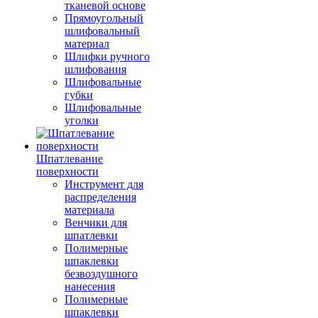
тканевой основе
Прямоугольный
шлифовальный
материал
Шлифки ручного
шлифования
Шлифовальные
губки
Шлифовальные
уголки
Шпатлевание
поверхности
Инструмент для
распределения
материала
Венчики для
шпатлевки
Полимерные
шпаклевки
безвоздушного
нанесения
Полимерные
шпаклевки