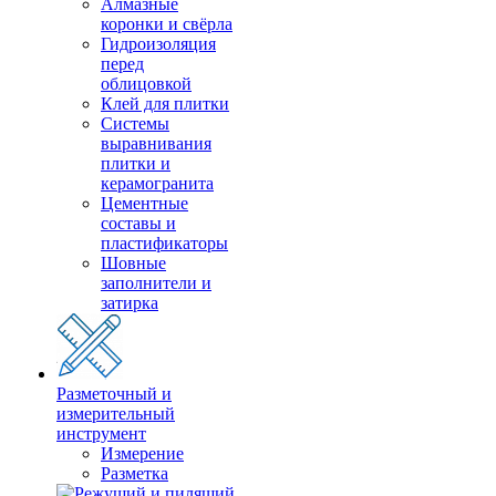
Алмазные
коронки и свёрла
Гидроизоляция
перед
облицовкой
Клей для плитки
Системы
выравнивания
плитки и
керамогранита
Цементные
составы и
пластификаторы
Шовные
заполнители и
затирка
Разметочный и
измерительный
инструмент
Измерение
Разметка