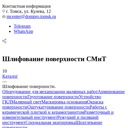
Контактная информация
г. Томск, ул. Кулева, 12
mcenter@dompro.tomsk.ru
Telegram
WhatsApp
Шлифование поверхности СМиТ
10
Каталог
—
Шлифование поверхности
Оборудование для механизации малярных работ
Армирование
поверхности
Грунтование поверхности
Устройство
ГКЛ
Малярный свет
Маскировка основания
Окраска
поверхности
Оштукатуривание поверхности
Работы с
керамической плиткой и керамогранитом
Разметочный и
измерительный инструмент
Режущий и пилящий
инструмент
Специальная экипировка
Шпатлевание
поверхности