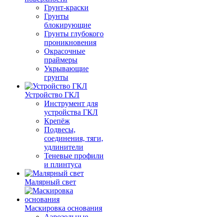
Грунт-краски
Грунты
блокирующие
Грунты глубокого
проникновения
Окрасочные
праймеры
Укрывающие
грунты
Устройство ГКЛ
Инструмент для
устройства ГКЛ
Крепёж
Подвесы,
соединения, тяги,
удлинители
Теневые профили
и плинтуса
Малярный свет
Маскировка основания
Аэрозольные