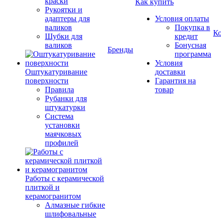
краски
Как купить
Рукоятки и
адаптеры для
Условия оплаты
валиков
Покупка в
К
Шубки для
кредит
валиков
Бонусная
Бренды
программа
Условия
Оштукатуривание
доставки
поверхности
Гарантия на
Правила
товар
Рубанки для
штукатурки
Система
установки
маячковых
профилей
Работы с керамической
плиткой и
керамогранитом
Алмазные гибкие
шлифовальные