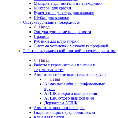
Малярные удлинители и переходники
Миксеры для краски
Рукоятки и адаптеры для валиков
Шубки для валиков
Оштукатуривание поверхности
Назад
Оштукатуривание поверхности
Правила
Рубанки для штукатурки
Система установки маячковых профилей
Работы с керамической плиткой и керамогранитом
Назад
Работы с керамической плиткой и
керамогранитом
Алмазные гибкие шлифовальные круги
Назад
Алмазные гибкие шлифовальные
круги
АГШК мокрого шлифования
АГШК сухого шлифования
Держатели АГШК
Алмазные коронки и свёрла
Гидроизоляция перед облицовкой
Клей для плитки