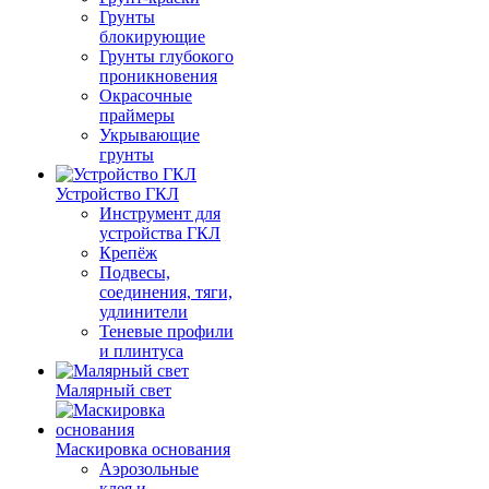
Грунты
блокирующие
Грунты глубокого
проникновения
Окрасочные
праймеры
Укрывающие
грунты
Устройство ГКЛ
Инструмент для
устройства ГКЛ
Крепёж
Подвесы,
соединения, тяги,
удлинители
Теневые профили
и плинтуса
Малярный свет
Маскировка основания
Аэрозольные
клея и