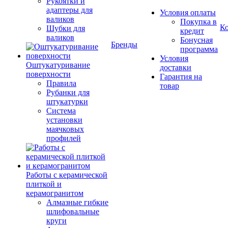
Рукоятки и
адаптеры для
Условия оплаты
валиков
Покупка в
К
Шубки для
кредит
валиков
Бонусная
Бренды
программа
Условия
Оштукатуривание
доставки
поверхности
Гарантия на
Правила
товар
Рубанки для
штукатурки
Система
установки
маячковых
профилей
Работы с керамической
плиткой и
керамогранитом
Алмазные гибкие
шлифовальные
круги