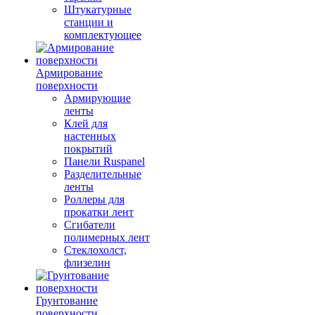
Штукатурные
станции и
комплектующее
Армирование
поверхности
Армирующие
ленты
Клей для
настенных
покрытий
Панели Ruspanel
Разделительные
ленты
Роллеры для
прокатки лент
Сгибатели
полимерных лент
Стеклохолст,
флизелин
Грунтование
поверхности