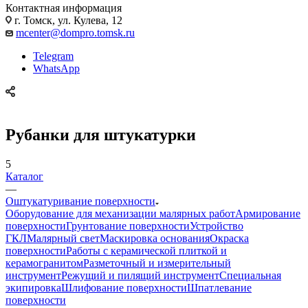
Контактная информация
г. Томск, ул. Кулева, 12
mcenter@dompro.tomsk.ru
Telegram
WhatsApp
Рубанки для штукатурки
5
Каталог
—
Оштукатуривание поверхности
Оборудование для механизации малярных работ
Армирование
поверхности
Грунтование поверхности
Устройство
ГКЛ
Малярный свет
Маскировка основания
Окраска
поверхности
Работы с керамической плиткой и
керамогранитом
Разметочный и измерительный
инструмент
Режущий и пилящий инструмент
Специальная
экипировка
Шлифование поверхности
Шпатлевание
поверхности