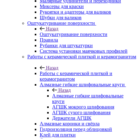
Малярные удлинители и переходники
Миксеры для краски
Рукоятки и адаптеры для валиков
Шубки для валиков
Оштукатуривание поверхности
Назад
Оштукатуривание поверхности
Правила
Рубанки для штукатурки
Система установки маячковых профилей
Работы с керамической плиткой и керамогранитом
Назад
Работы с керамической плиткой и
керамогранитом
Алмазные гибкие шлифовальные круги
Назад
Алмазные гибкие шлифовальные
круги
АГШК мокрого шлифования
АГШК сухого шлифования
Держатели АГШК
Алмазные коронки и свёрла
Гидроизоляция перед облицовкой
Клей для плитки