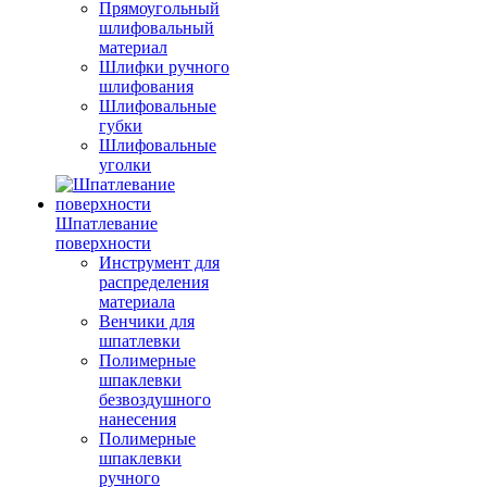
Прямоугольный
шлифовальный
материал
Шлифки ручного
шлифования
Шлифовальные
губки
Шлифовальные
уголки
Шпатлевание
поверхности
Инструмент для
распределения
материала
Венчики для
шпатлевки
Полимерные
шпаклевки
безвоздушного
нанесения
Полимерные
шпаклевки
ручного