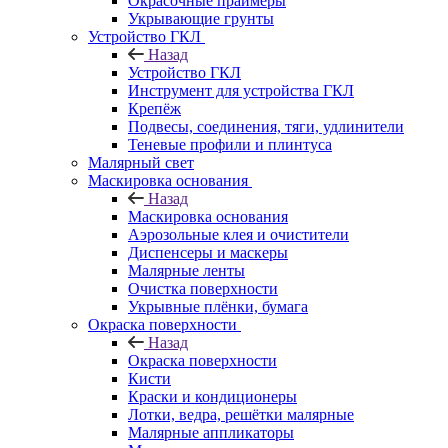
Окрасочные праймеры
Укрывающие грунты
Устройство ГКЛ
Назад
Устройство ГКЛ
Инструмент для устройства ГКЛ
Крепёж
Подвесы, соединения, тяги, удлинители
Теневые профили и плинтуса
Малярный свет
Маскировка основания
Назад
Маскировка основания
Аэрозольные клея и очистители
Диспенсеры и маскеры
Малярные ленты
Очистка поверхности
Укрывные плёнки, бумага
Окраска поверхности
Назад
Окраска поверхности
Кисти
Краски и кондиционеры
Лотки, ведра, решётки малярные
Малярные аппликаторы