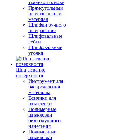
тканевой основе
Прямоугольный
шлифовальный
материал
Шлифки ручного
шлифования
Шлифовальные
губки
Шлифовальные
уголки
Шпатлевание
поверхности
Инструмент для
распределения
материала
Венчики для
шпатлевки
Полимерные
шпаклевки
безвоздушного
нанесения
Полимерные
шпаклевки