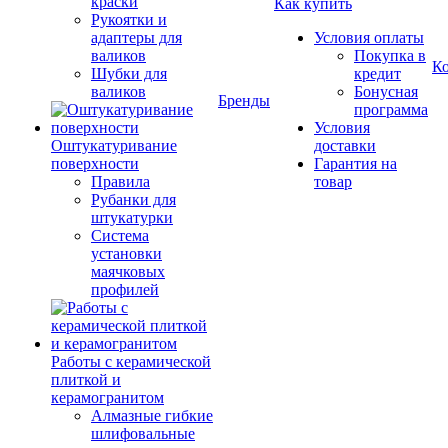
краски
Как купить
Рукоятки и
адаптеры для
Условия оплаты
валиков
Покупка в
К
Шубки для
кредит
валиков
Бонусная
Бренды
программа
Условия
Оштукатуривание
доставки
поверхности
Гарантия на
Правила
товар
Рубанки для
штукатурки
Система
установки
маячковых
профилей
Работы с керамической
плиткой и
керамогранитом
Алмазные гибкие
шлифовальные