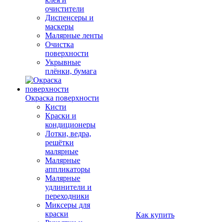
очистители
Диспенсеры и
маскеры
Малярные ленты
Очистка
поверхности
Укрывные
плёнки, бумага
Окраска поверхности
Кисти
Краски и
кондиционеры
Лотки, ведра,
решётки
малярные
Малярные
аппликаторы
Малярные
удлинители и
переходники
Миксеры для
краски
Как купить