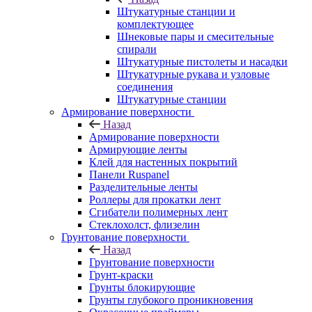
Штукатурные станции и
комплектующее
Шнековые пары и смесительные
спирали
Штукатурные пистолеты и насадки
Штукатурные рукава и узловые
соединения
Штукатурные станции
Армирование поверхности
Назад
Армирование поверхности
Армирующие ленты
Клей для настенных покрытий
Панели Ruspanel
Разделительные ленты
Роллеры для прокатки лент
Сгибатели полимерных лент
Стеклохолст, флизелин
Грунтование поверхности
Назад
Грунтование поверхности
Грунт-краски
Грунты блокирующие
Грунты глубокого проникновения