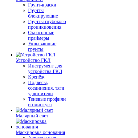
Грунт-краски
Грунты
блокирующие
Грунты глубокого
проникновения
Окрасочные
праймеры
Укрывающие
грунты
Устройство ГКЛ
Инструмент для
устройства ГКЛ
Крепёж
Подвесы,
соединения, тяги,
удлинители
Теневые профили
и плинтуса
Малярный свет
Маскировка основания
Аэрозольные