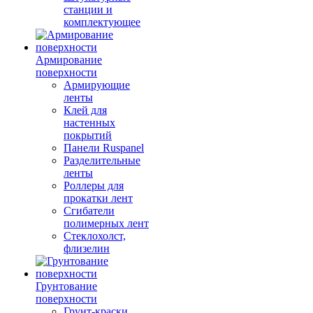
станции и
комплектующее
Армирование
поверхности
Армирующие
ленты
Клей для
настенных
покрытий
Панели Ruspanel
Разделительные
ленты
Роллеры для
прокатки лент
Сгибатели
полимерных лент
Стеклохолст,
флизелин
Грунтование
поверхности
Грунт-краски