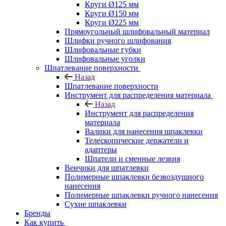
Круги Ø125 мм
Круги Ø150 мм
Круги Ø225 мм
Прямоугольный шлифовальный материал
Шлифки ручного шлифования
Шлифовальные губки
Шлифовальные уголки
Шпатлевание поверхности
Назад
Шпатлевание поверхности
Инструмент для распределения материала
Назад
Инструмент для распределения
материала
Валики для нанесения шпаклевки
Телескопические держатели и
адаптеры
Шпатели и сменные лезвия
Венчики для шпатлевки
Полимерные шпаклевки безвоздушного
нанесения
Полимерные шпаклевки ручного нанесения
Сухие шпаклевки
Бренды
Как купить