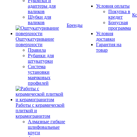
Рукоятки и
адаптеры для
Условия оплаты
валиков
Покупка в
К
Шубки для
кредит
валиков
Бонусная
Бренды
программа
Условия
Оштукатуривание
доставки
поверхности
Гарантия на
Правила
товар
Рубанки для
штукатурки
Система
установки
маячковых
профилей
Работы с керамической
плиткой и
керамогранитом
Алмазные гибкие
шлифовальные
круги