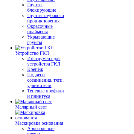
Грунты
блокирующие
Грунты глубокого
проникновения
Окрасочные
праймеры
Укрывающие
грунты
Устройство ГКЛ
Инструмент для
устройства ГКЛ
Крепёж
Подвесы,
соединения, тяги,
удлинители
Теневые профили
и плинтуса
Малярный свет
Маскировка основания
Аэрозольные
клея и