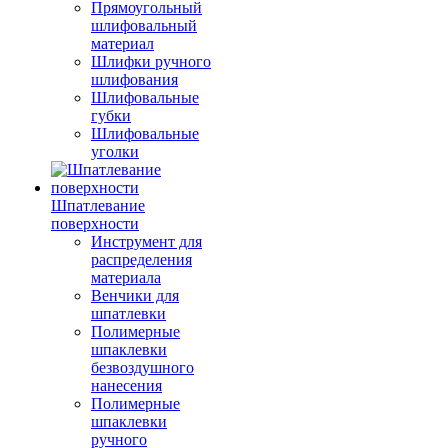
Прямоугольный
шлифовальный
материал
Шлифки ручного
шлифования
Шлифовальные
губки
Шлифовальные
уголки
Шпатлевание
поверхности
Инструмент для
распределения
материала
Венчики для
шпатлевки
Полимерные
шпаклевки
безвоздушного
нанесения
Полимерные
шпаклевки
ручного