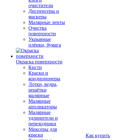
очистители
Диспенсеры и
маскеры
Малярные ленты
Очистка
поверхности
Укрывные
плёнки, бумага
Окраска поверхности
Кисти
Краски и
кондиционеры
Лотки, ведра,
решётки
малярные
Малярные
аппликаторы
Малярные
удлинители и
переходники
Миксеры для
краски
Как купить