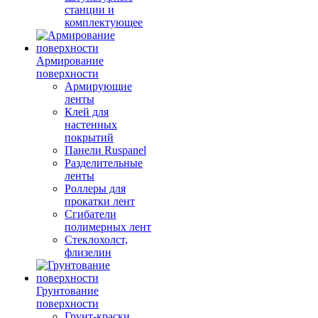
станции и
комплектующее
Армирование
поверхности
Армирующие
ленты
Клей для
настенных
покрытий
Панели Ruspanel
Разделительные
ленты
Роллеры для
прокатки лент
Сгибатели
полимерных лент
Стеклохолст,
флизелин
Грунтование
поверхности
Грунт-краски