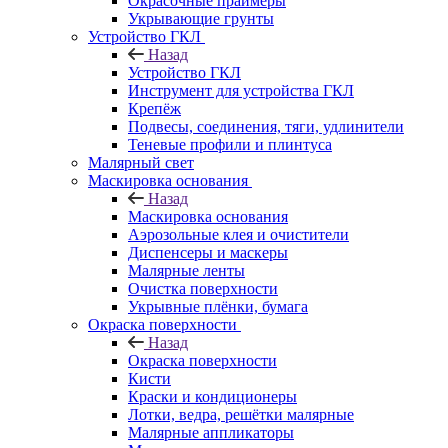
Окрасочные праймеры
Укрывающие грунты
Устройство ГКЛ
Назад
Устройство ГКЛ
Инструмент для устройства ГКЛ
Крепёж
Подвесы, соединения, тяги, удлинители
Теневые профили и плинтуса
Малярный свет
Маскировка основания
Назад
Маскировка основания
Аэрозольные клея и очистители
Диспенсеры и маскеры
Малярные ленты
Очистка поверхности
Укрывные плёнки, бумага
Окраска поверхности
Назад
Окраска поверхности
Кисти
Краски и кондиционеры
Лотки, ведра, решётки малярные
Малярные аппликаторы