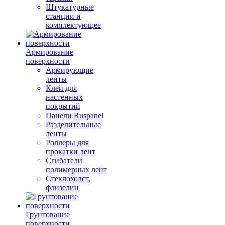
Штукатурные
станции и
комплектующее
Армирование
поверхности
Армирующие
ленты
Клей для
настенных
покрытий
Панели Ruspanel
Разделительные
ленты
Роллеры для
прокатки лент
Сгибатели
полимерных лент
Стеклохолст,
флизелин
Грунтование
поверхности