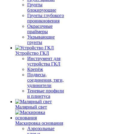
Грунты
блокирующие
Грунты глубокого
проникновения
Окрасочные
праймеры
Укрывающие
грунты
Устройство ГКЛ
Инструмент для
устройства ГКЛ
Крепёж
Подвесы,
соединения, тяги,
удлинители
Теневые профили
и плинтуса
Малярный свет
Маскировка основания
Аэрозольные
клея и