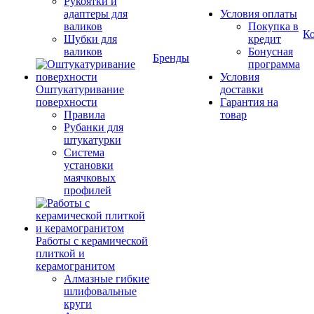
Рукоятки и
адаптеры для
Условия оплаты
валиков
Покупка в
К
Шубки для
кредит
валиков
Бонусная
Бренды
программа
Условия
Оштукатуривание
доставки
поверхности
Гарантия на
Правила
товар
Рубанки для
штукатурки
Система
установки
маячковых
профилей
Работы с керамической
плиткой и
керамогранитом
Алмазные гибкие
шлифовальные
круги