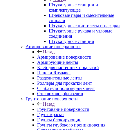
Штукатурные станции и
комплектующее
Шнековые пары и смесительные
спирали
Штукатурные пистолеты и насадки
Штукатурные рукава и узловые
соединения
Штукатурные станции
Армирование поверхности
Назад
Армирование поверхности
Армирующие ленты
Клей для настенных покрытий
Панели Ruspanel
Разделительные ленты
Роллеры для прокатки лент
Сгибатели полимерных лент
Стеклохолст, флизелин
Грунтование поверхности
Назад
Грунтование поверхности
Грунт-краски
Грунты блокирующие
Грунты глубокого проникновения