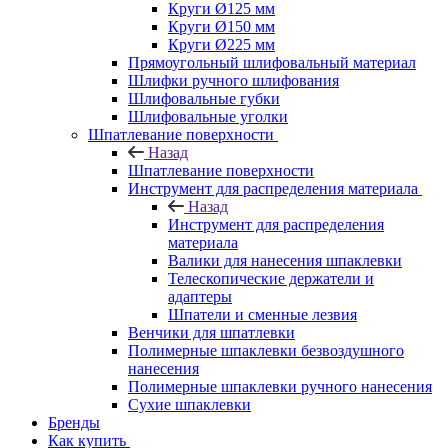
Круги Ø125 мм
Круги Ø150 мм
Круги Ø225 мм
Прямоугольный шлифовальный материал
Шлифки ручного шлифования
Шлифовальные губки
Шлифовальные уголки
Шпатлевание поверхности
Назад
Шпатлевание поверхности
Инструмент для распределения материала
Назад
Инструмент для распределения
материала
Валики для нанесения шпаклевки
Телескопические держатели и
адаптеры
Шпатели и сменные лезвия
Венчики для шпатлевки
Полимерные шпаклевки безвоздушного
нанесения
Полимерные шпаклевки ручного нанесения
Сухие шпаклевки
Бренды
Как купить