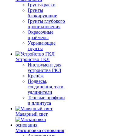
Грунт-краски
Грунты
блокирующие
Грунты глубокого
проникновения
Окрасочные
праймеры
Укрывающие
грунты
Устройство ГКЛ
Инструмент для
устройства ГКЛ
Крепёж
Подвесы,
соединения, тяги,
удлинители
Теневые профили
и плинтуса
Малярный свет
Маскировка основания
Аэрозольные