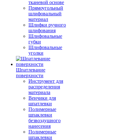
тканевой основе
Прямоугольный
шлифовальный
материал
Шлифки ручного
шлифования
Шлифовальные
губки
Шлифовальные
уголки
Шпатлевание
поверхности
Инструмент для
распределения
материала
Венчики для
шпатлевки
Полимерные
шпаклевки
безвоздушного
нанесения
Полимерные
шпаклевки