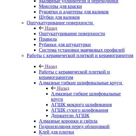
Малярные удлинители и переходники
Миксеры для краски
Рукоятки и адаптеры для валиков
Шубки для валиков
Оштукатуривание поверхности
Назад
Оштукатуривание поверхности
Правила
Рубанки для штукатурки
Система установки маячковых профилей
Работы с керамической плиткой и керамогранитом
Назад
Работы с керамической плиткой и
керамогранитом
Алмазные гибкие шлифовальные круги
Назад
Алмазные гибкие шлифовальные
круги
АГШК мокрого шлифования
АГШК сухого шлифования
Держатели АГШК
Алмазные коронки и свёрла
Гидроизоляция перед облицовкой
Клей для плитки