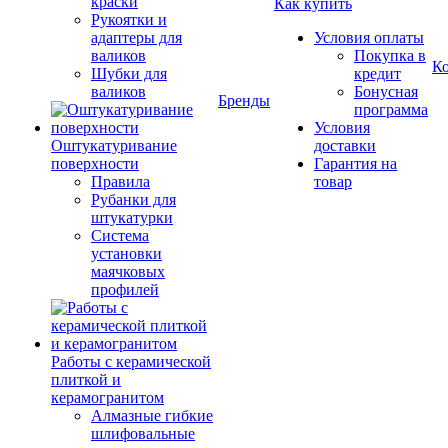
краски
Как купить
Рукоятки и
адаптеры для
Условия оплаты
валиков
Покупка в
К
Шубки для
кредит
валиков
Бонусная
Бренды
программа
Условия
Оштукатуривание
доставки
поверхности
Гарантия на
Правила
товар
Рубанки для
штукатурки
Система
установки
маячковых
профилей
Работы с керамической
плиткой и
керамогранитом
Алмазные гибкие
шлифовальные