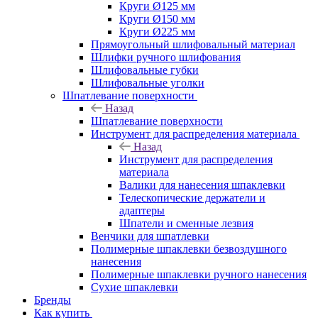
Круги Ø125 мм
Круги Ø150 мм
Круги Ø225 мм
Прямоугольный шлифовальный материал
Шлифки ручного шлифования
Шлифовальные губки
Шлифовальные уголки
Шпатлевание поверхности
Назад
Шпатлевание поверхности
Инструмент для распределения материала
Назад
Инструмент для распределения
материала
Валики для нанесения шпаклевки
Телескопические держатели и
адаптеры
Шпатели и сменные лезвия
Венчики для шпатлевки
Полимерные шпаклевки безвоздушного
нанесения
Полимерные шпаклевки ручного нанесения
Сухие шпаклевки
Бренды
Как купить