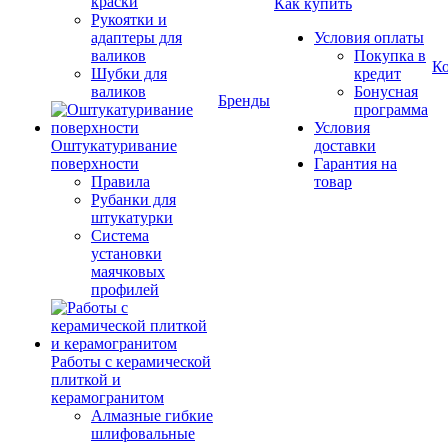
краски
Как купить
Рукоятки и
адаптеры для
Условия оплаты
валиков
Покупка в
К
Шубки для
кредит
валиков
Бонусная
Бренды
программа
Условия
Оштукатуривание
доставки
поверхности
Гарантия на
Правила
товар
Рубанки для
штукатурки
Система
установки
маячковых
профилей
Работы с керамической
плиткой и
керамогранитом
Алмазные гибкие
шлифовальные