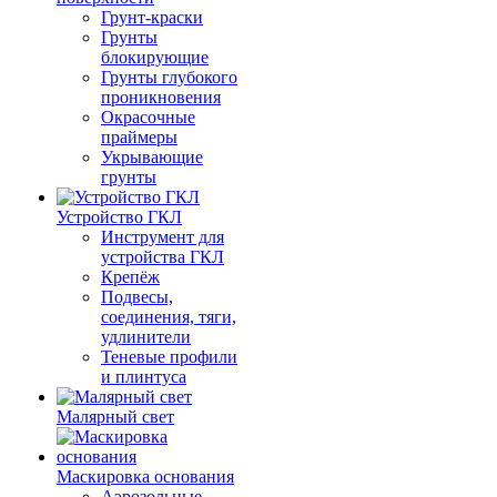
Грунт-краски
Грунты
блокирующие
Грунты глубокого
проникновения
Окрасочные
праймеры
Укрывающие
грунты
Устройство ГКЛ
Инструмент для
устройства ГКЛ
Крепёж
Подвесы,
соединения, тяги,
удлинители
Теневые профили
и плинтуса
Малярный свет
Маскировка основания
Аэрозольные