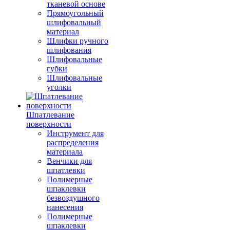
тканевой основе
Прямоугольный
шлифовальный
материал
Шлифки ручного
шлифования
Шлифовальные
губки
Шлифовальные
уголки
Шпатлевание
поверхности
Инструмент для
распределения
материала
Венчики для
шпатлевки
Полимерные
шпаклевки
безвоздушного
нанесения
Полимерные
шпаклевки