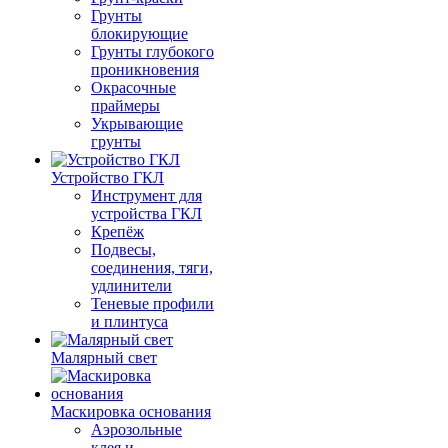
Грунты
блокирующие
Грунты глубокого
проникновения
Окрасочные
праймеры
Укрывающие
грунты
Устройство ГКЛ
Инструмент для
устройства ГКЛ
Крепёж
Подвесы,
соединения, тяги,
удлинители
Теневые профили
и плинтуса
Малярный свет
Маскировка основания
Аэрозольные
клея и