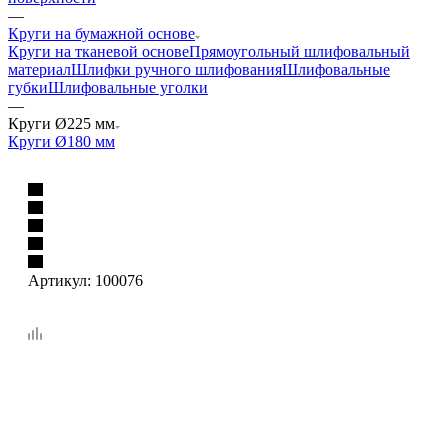
—
Круги на бумажной основе
Круги на тканевой основе
Прямоугольный шлифовальный
материал
Шлифки ручного шлифования
Шлифовальные
губки
Шлифовальные уголки
—
Круги Ø225 мм
Круги Ø180 мм
Артикул:
100076