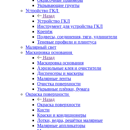
Окрасочные праймеры
Укрывающие грунты
Устройство ГКЛ
Назад
Устройство ГКЛ
Инструмент для устройства ГКЛ
Крепёж
Подвесы, соединения, тяги, удлинители
Теневые профили и плинтуса
Малярный свет
Маскировка основания
Назад
Маскировка основания
Аэрозольные клея и очистители
Диспенсеры и маскеры
Малярные ленты
Очистка поверхности
Укрывные плёнки, бумага
Окраска поверхности
Назад
Окраска поверхности
Кисти
Краски и кондиционеры
Лотки, ведра, решётки малярные
Малярные аппликаторы