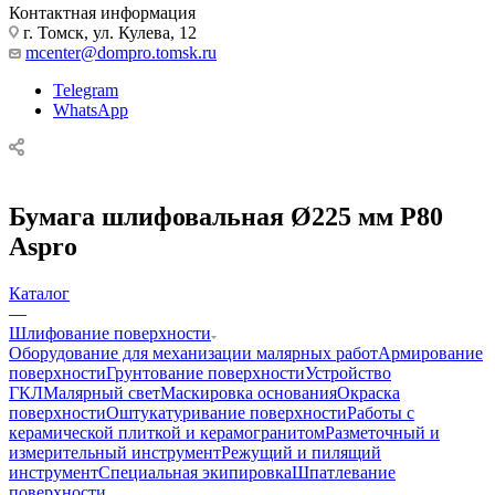
Контактная информация
г. Томск, ул. Кулева, 12
mcenter@dompro.tomsk.ru
Telegram
WhatsApp
Бумага шлифовальная Ø225 мм Р80
Aspro
Каталог
—
Шлифование поверхности
Оборудование для механизации малярных работ
Армирование
поверхности
Грунтование поверхности
Устройство
ГКЛ
Малярный свет
Маскировка основания
Окраска
поверхности
Оштукатуривание поверхности
Работы с
керамической плиткой и керамогранитом
Разметочный и
измерительный инструмент
Режущий и пилящий
инструмент
Специальная экипировка
Шпатлевание
поверхности