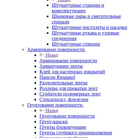
Штукатурные станции и
комплектующее
Шнековые пары и смесительные
спирали
Штукатурные пистолеты и насадки
Штукатурные рукава и узловые
соединения
Штукатурные станции
Армирование поверхности
Назад
Армирование поверхности
Армирующие ленты
Клей для настенных покрытий
Панели Ruspanel
Разделительные ленты
Роллеры для прокатки лент
Сгибатели полимерных лент
Стеклохолст, флизелин
Грунтование поверхности
Назад
Грунтование поверхности
Грунт-краски
Грунты блокирующие
Грунты глубокого проникновения