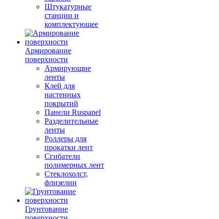
Штукатурные
станции и
комплектующее
Армирование
поверхности
Армирующие
ленты
Клей для
настенных
покрытий
Панели Ruspanel
Разделительные
ленты
Роллеры для
прокатки лент
Сгибатели
полимерных лент
Стеклохолст,
флизелин
Грунтование
поверхности