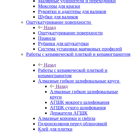
Малярные удлинители и переходники
Миксеры для краски
Рукоятки и адаптеры для валиков
Шубки для валиков
Оштукатуривание поверхности
Назад
Оштукатуривание поверхности
Правила
Рубанки для штукатурки
Система установки маячковых профилей
Работы с керамической плиткой и керамогранитом
Назад
Работы с керамической плиткой и
керамогранитом
Алмазные гибкие шлифовальные круги
Назад
Алмазные гибкие шлифовальные
круги
АГШК мокрого шлифования
АГШК сухого шлифования
Держатели АГШК
Алмазные коронки и свёрла
Гидроизоляция перед облицовкой
Клей для плитки