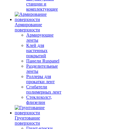
станции и
комплектующее
Армирование
поверхности
Армирующие
ленты
Клей для
настенных
покрытий
Панели Ruspanel
Разделительные
ленты
Роллеры для
прокатки лент
Сгибатели
полимерных лент
Стеклохолст,
флизелин
Грунтование
поверхности
Грунт-краски