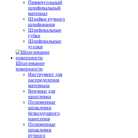
Прямоугольный
шлифовальный
материал
Шлифки ручного
шлифования
Шлифовальные
губки
Шлифовальные
уголки
Шпатлевание
поверхности
Инструмент для
распределения
материала
Венчики для
шпатлевки
Полимерные
шпаклевки
безвоздушного
нанесения
Полимерные
шпаклевки
ручного