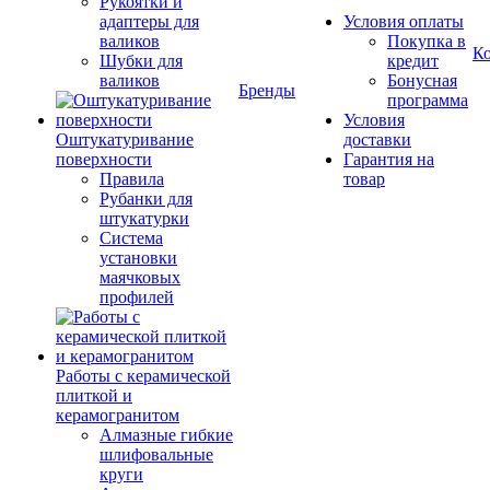
Рукоятки и
адаптеры для
Условия оплаты
валиков
Покупка в
К
Шубки для
кредит
валиков
Бонусная
Бренды
программа
Условия
Оштукатуривание
доставки
поверхности
Гарантия на
Правила
товар
Рубанки для
штукатурки
Система
установки
маячковых
профилей
Работы с керамической
плиткой и
керамогранитом
Алмазные гибкие
шлифовальные
круги