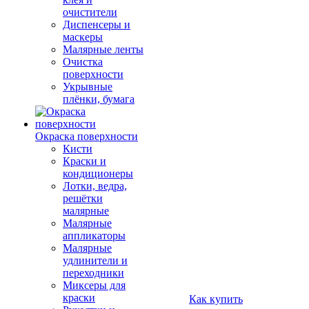
очистители
Диспенсеры и
маскеры
Малярные ленты
Очистка
поверхности
Укрывные
плёнки, бумага
Окраска поверхности
Кисти
Краски и
кондиционеры
Лотки, ведра,
решётки
малярные
Малярные
аппликаторы
Малярные
удлинители и
переходники
Миксеры для
краски
Как купить