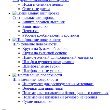
Ножи и сменные лезвия
Отрезные диски
Специальная экипировка
Защита органов дыхания
Защитные очки
Перчатки
Рабочие комбинезоны и костюмы
Шлифование поверхности
Круги на бумажной основе
Круги на тканевой основе
Прямоугольный шлифовальный материал
Шлифки ручного шлифования
Шлифовальные губки
Шлифовальные уголки
Шпатлевание поверхности
Инструмент для распределения материала
Венчики для шпатлевки
Полимерные шпаклевки безвоздушного нанесения
Полимерные шпаклевки ручного нанесения
Сухие шпаклевки