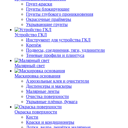
Грунт-краски
Грунты блокирующие
Грунты глубокого проникновения
Окрасочные праймеры
Укрывающие грунты
Устройство ГКЛ
Инструмент для устройства ГКЛ
Крепёж
Подвесы, соединения, тяги, удлинители
Теневые профили и плинтуса
Малярный свет
Маскировка основания
Аэрозольные клея и очистители
Диспенсеры и маскеры
Малярные ленты
Очистка поверхности
Укрывные плёнки, бумага
Окраска поверхности
Кисти
Краски и кондиционеры
Лотки, ведра, решётки малярные