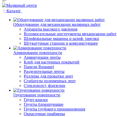
Каталог
Оборудование для механизации малярных работ
Аппараты высокого давления
Вспомогательные инструменты механизации работ
Шлифовальные машины и шлиф. тарелки
Штукатурные станции и комплектующее
Армирование поверхности
Армирующие ленты
Клей для настенных покрытий
Панели Ruspanel
Разделительные ленты
Роллеры для прокатки лент
Сгибатели полимерных лент
Стеклохолст, флизелин
Грунтование поверхности
Грунт-краски
Грунты блокирующие
Грунты глубокого проникновения
Окрасочные праймеры