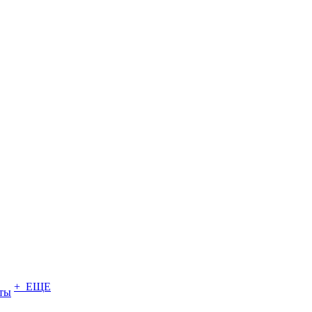
+ ЕЩЕ
ты