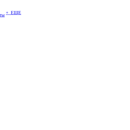
+ ЕЩЕ
ты