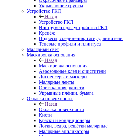
Окрасочные праймеры
Укрывающие грунты
Устройство ГКЛ
Назад
Устройство ГКЛ
Инструмент для устройства ГКЛ
Крепёж
Подвесы, соединения, тяги, удлинители
Теневые профили и плинтуса
Малярный свет
Маскировка основания
Назад
Маскировка основания
Аэрозольные клея и очистители
Диспенсеры и маскеры
Малярные ленты
Очистка поверхности
Укрывные плёнки, бумага
Окраска поверхности
Назад
Окраска поверхности
Кисти
Краски и кондиционеры
Лотки, ведра, решётки малярные
Малярные аппликаторы