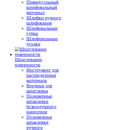
Прямоугольный
шлифовальный
материал
Шлифки ручного
шлифования
Шлифовальные
губки
Шлифовальные
уголки
Шпатлевание
поверхности
Инструмент для
распределения
материала
Венчики для
шпатлевки
Полимерные
шпаклевки
безвоздушного
нанесения
Полимерные
шпаклевки
ручного