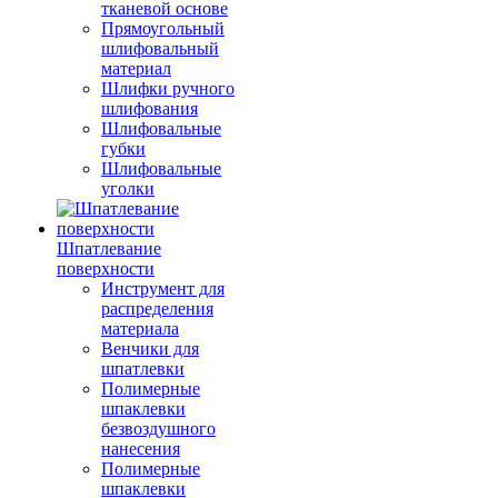
тканевой основе
Прямоугольный
шлифовальный
материал
Шлифки ручного
шлифования
Шлифовальные
губки
Шлифовальные
уголки
Шпатлевание
поверхности
Инструмент для
распределения
материала
Венчики для
шпатлевки
Полимерные
шпаклевки
безвоздушного
нанесения
Полимерные
шпаклевки