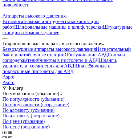
поверхности
—
Аппараты высокого давления
Вспомогательные инструменты механизации
работ
Шлифовальные машины и шлиф. тарелки
Штукатурные
станции и комплектующее
—
Гидропоршневые аппараты высокого давления
Безвоздушные аппараты высокого давления
Нагнетательный
бак и шпатлёвочные станции
Обслуживание АВД
Сопла и
соплодержатели
Фильтры в пистолеты и АВД
Шланги,
удлинители, соединения для АВД
Шпатлёвочные и
покрасочные пистолеты для АВД
Aspro
Aspro
Фильтр
По умолчанию (убывание)
По популярности (убывание)
По популярности (возрастание)
По алфавиту (убывание)
По алфавиту (возрастание)
По цене (убывание)
По цене (возрастание)