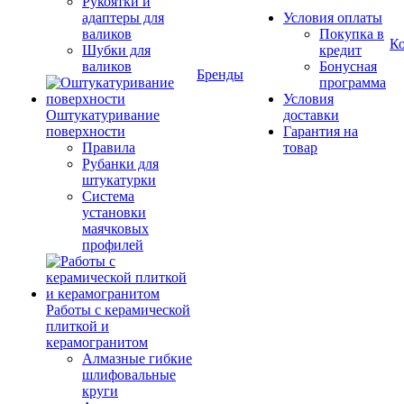
Рукоятки и
адаптеры для
Условия оплаты
валиков
Покупка в
К
Шубки для
кредит
валиков
Бонусная
Бренды
программа
Условия
Оштукатуривание
доставки
поверхности
Гарантия на
Правила
товар
Рубанки для
штукатурки
Система
установки
маячковых
профилей
Работы с керамической
плиткой и
керамогранитом
Алмазные гибкие
шлифовальные
круги