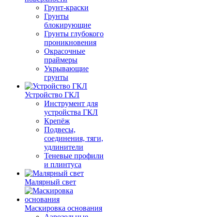
Грунт-краски
Грунты
блокирующие
Грунты глубокого
проникновения
Окрасочные
праймеры
Укрывающие
грунты
Устройство ГКЛ
Инструмент для
устройства ГКЛ
Крепёж
Подвесы,
соединения, тяги,
удлинители
Теневые профили
и плинтуса
Малярный свет
Маскировка основания
Аэрозольные