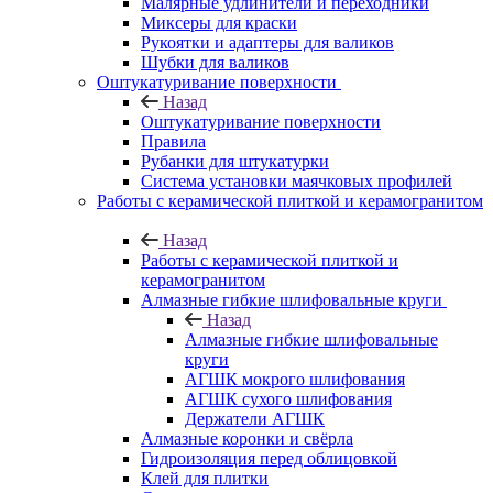
Малярные удлинители и переходники
Миксеры для краски
Рукоятки и адаптеры для валиков
Шубки для валиков
Оштукатуривание поверхности
Назад
Оштукатуривание поверхности
Правила
Рубанки для штукатурки
Система установки маячковых профилей
Работы с керамической плиткой и керамогранитом
Назад
Работы с керамической плиткой и
керамогранитом
Алмазные гибкие шлифовальные круги
Назад
Алмазные гибкие шлифовальные
круги
АГШК мокрого шлифования
АГШК сухого шлифования
Держатели АГШК
Алмазные коронки и свёрла
Гидроизоляция перед облицовкой
Клей для плитки