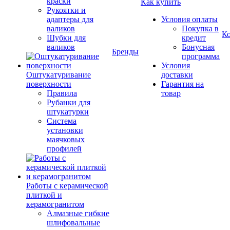
краски
Как купить
Рукоятки и
адаптеры для
Условия оплаты
валиков
Покупка в
К
Шубки для
кредит
валиков
Бонусная
Бренды
программа
Условия
Оштукатуривание
доставки
поверхности
Гарантия на
Правила
товар
Рубанки для
штукатурки
Система
установки
маячковых
профилей
Работы с керамической
плиткой и
керамогранитом
Алмазные гибкие
шлифовальные