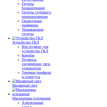
Грунты
блокирующие
Грунты глубокого
проникновения
Окрасочные
праймеры
Укрывающие
грунты
Устройство ГКЛ
Инструмент для
устройства ГКЛ
Крепёж
Подвесы,
соединения, тяги,
удлинители
Теневые профили
и плинтуса
Малярный свет
Маскировка основания
Аэрозольные
клея и