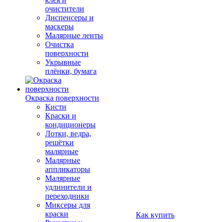
очистители
Диспенсеры и
маскеры
Малярные ленты
Очистка
поверхности
Укрывные
плёнки, бумага
Окраска поверхности
Кисти
Краски и
кондиционеры
Лотки, ведра,
решётки
малярные
Малярные
аппликаторы
Малярные
удлинители и
переходники
Миксеры для
краски
Как купить