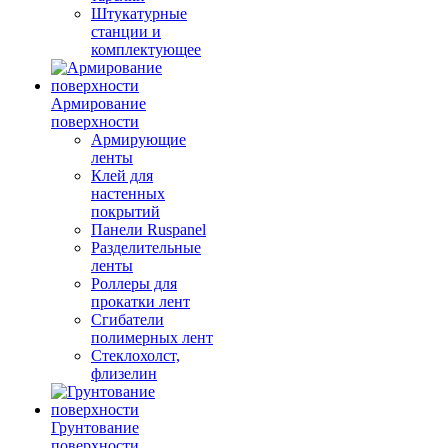
Штукатурные
станции и
комплектующее
Армирование
поверхности
Армирующие
ленты
Клей для
настенных
покрытий
Панели Ruspanel
Разделительные
ленты
Роллеры для
прокатки лент
Сгибатели
полимерных лент
Стеклохолст,
флизелин
Грунтование
поверхности