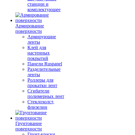
станции и
комплектующее
Армирование
поверхности
Армирующие
ленты
Клей для
настенных
покрытий
Панели Ruspanel
Разделительные
ленты
Роллеры для
прокатки лент
Сгибатели
полимерных лент
Стеклохолст,
флизелин
Грунтование
поверхности
Грунт-краски