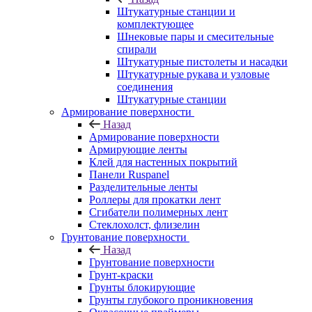
Штукатурные станции и
комплектующее
Шнековые пары и смесительные
спирали
Штукатурные пистолеты и насадки
Штукатурные рукава и узловые
соединения
Штукатурные станции
Армирование поверхности
Назад
Армирование поверхности
Армирующие ленты
Клей для настенных покрытий
Панели Ruspanel
Разделительные ленты
Роллеры для прокатки лент
Сгибатели полимерных лент
Стеклохолст, флизелин
Грунтование поверхности
Назад
Грунтование поверхности
Грунт-краски
Грунты блокирующие
Грунты глубокого проникновения