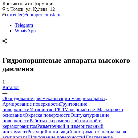
Контактная информация
г. Томск, ул. Кулева, 12
mcenter@dompro.tomsk.ru
Telegram
WhatsApp
Гидропоршневые аппараты высокого
давления
1
Каталог
—
Оборудование для механизации малярных работ
Армирование поверхности
Грунтование
поверхности
Устройство ГКЛ
Малярный свет
Маскировка
основания
Окраска поверхности
Оштукатуривание
поверхности
Работы с керамической плиткой и
керамогранитом
Разметочный и измерительный
инструмент
Режущий и пилящий инструмент
Специальная
экипировка
Шлифование поверхности
Шпатлевание