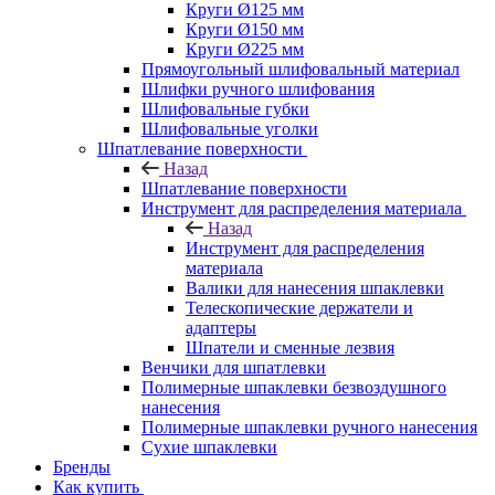
Круги Ø125 мм
Круги Ø150 мм
Круги Ø225 мм
Прямоугольный шлифовальный материал
Шлифки ручного шлифования
Шлифовальные губки
Шлифовальные уголки
Шпатлевание поверхности
Назад
Шпатлевание поверхности
Инструмент для распределения материала
Назад
Инструмент для распределения
материала
Валики для нанесения шпаклевки
Телескопические держатели и
адаптеры
Шпатели и сменные лезвия
Венчики для шпатлевки
Полимерные шпаклевки безвоздушного
нанесения
Полимерные шпаклевки ручного нанесения
Сухие шпаклевки
Бренды
Как купить