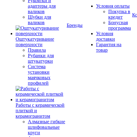
Рукоятки и
адаптеры для
Условия оплаты
валиков
Покупка в
К
Шубки для
кредит
валиков
Бонусная
Бренды
программа
Условия
Оштукатуривание
доставки
поверхности
Гарантия на
Правила
товар
Рубанки для
штукатурки
Система
установки
маячковых
профилей
Работы с керамической
плиткой и
керамогранитом
Алмазные гибкие
шлифовальные
круги