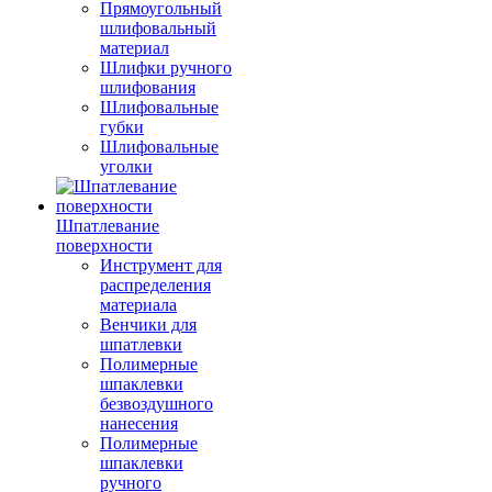
Прямоугольный
шлифовальный
материал
Шлифки ручного
шлифования
Шлифовальные
губки
Шлифовальные
уголки
Шпатлевание
поверхности
Инструмент для
распределения
материала
Венчики для
шпатлевки
Полимерные
шпаклевки
безвоздушного
нанесения
Полимерные
шпаклевки
ручного