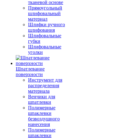
тканевой основе
Прямоугольный
шлифовальный
материал
Шлифки ручного
шлифования
Шлифовальные
губки
Шлифовальные
уголки
Шпатлевание
поверхности
Инструмент для
распределения
материала
Венчики для
шпатлевки
Полимерные
шпаклевки
безвоздушного
нанесения
Полимерные
шпаклевки