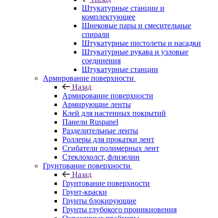
Штукатурные станции и
комплектующее
Шнековые пары и смесительные
спирали
Штукатурные пистолеты и насадки
Штукатурные рукава и узловые
соединения
Штукатурные станции
Армирование поверхности
Назад
Армирование поверхности
Армирующие ленты
Клей для настенных покрытий
Панели Ruspanel
Разделительные ленты
Роллеры для прокатки лент
Сгибатели полимерных лент
Стеклохолст, флизелин
Грунтование поверхности
Назад
Грунтование поверхности
Грунт-краски
Грунты блокирующие
Грунты глубокого проникновения