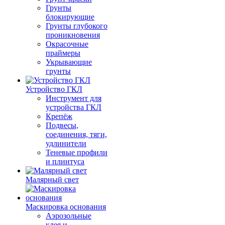
Грунты
блокирующие
Грунты глубокого
проникновения
Окрасочные
праймеры
Укрывающие
грунты
Устройство ГКЛ
Инструмент для
устройства ГКЛ
Крепёж
Подвесы,
соединения, тяги,
удлинители
Теневые профили
и плинтуса
Малярный свет
Маскировка основания
Аэрозольные
клея и