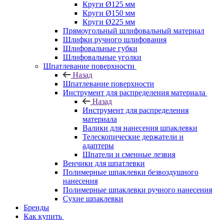
Круги Ø125 мм
Круги Ø150 мм
Круги Ø225 мм
Прямоугольный шлифовальный материал
Шлифки ручного шлифования
Шлифовальные губки
Шлифовальные уголки
Шпатлевание поверхности
Назад
Шпатлевание поверхности
Инструмент для распределения материала
Назад
Инструмент для распределения
материала
Валики для нанесения шпаклевки
Телескопические держатели и
адаптеры
Шпатели и сменные лезвия
Венчики для шпатлевки
Полимерные шпаклевки безвоздушного
нанесения
Полимерные шпаклевки ручного нанесения
Сухие шпаклевки
Бренды
Как купить