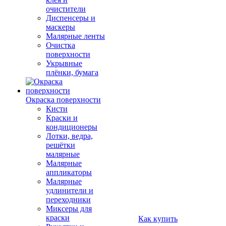
очистители
Диспенсеры и
маскеры
Малярные ленты
Очистка
поверхности
Укрывные
плёнки, бумага
Окраска поверхности
Кисти
Краски и
кондиционеры
Лотки, ведра,
решётки
малярные
Малярные
аппликаторы
Малярные
удлинители и
переходники
Миксеры для
краски
Как купить