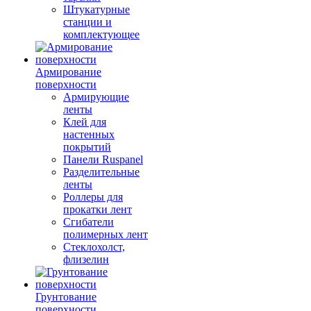
Штукатурные
станции и
комплектующее
Армирование
поверхности
Армирующие
ленты
Клей для
настенных
покрытий
Панели Ruspanel
Разделительные
ленты
Роллеры для
прокатки лент
Сгибатели
полимерных лент
Стеклохолст,
флизелин
Грунтование
поверхности