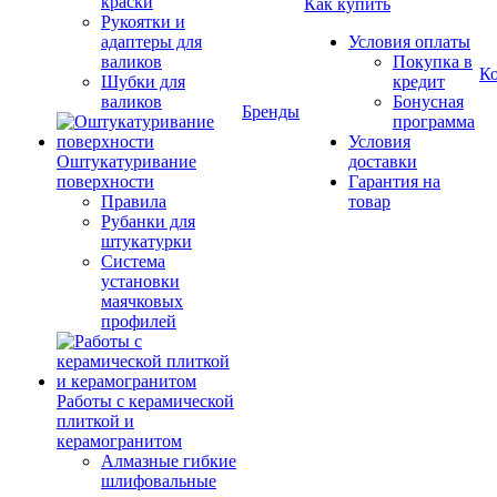
краски
Как купить
Рукоятки и
адаптеры для
Условия оплаты
валиков
Покупка в
К
Шубки для
кредит
валиков
Бонусная
Бренды
программа
Условия
Оштукатуривание
доставки
поверхности
Гарантия на
Правила
товар
Рубанки для
штукатурки
Система
установки
маячковых
профилей
Работы с керамической
плиткой и
керамогранитом
Алмазные гибкие
шлифовальные