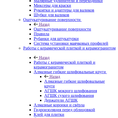
Малярные удлинители и переходники
Миксеры для краски
Рукоятки и адаптеры для валиков
Шубки для валиков
Оштукатуривание поверхности
Назад
Оштукатуривание поверхности
Правила
Рубанки для штукатурки
Система установки маячковых профилей
Работы с керамической плиткой и керамогранитом
Назад
Работы с керамической плиткой и
керамогранитом
Алмазные гибкие шлифовальные круги
Назад
Алмазные гибкие шлифовальные
круги
АГШК мокрого шлифования
АГШК сухого шлифования
Держатели АГШК
Алмазные коронки и свёрла
Гидроизоляция перед облицовкой
Клей для плитки