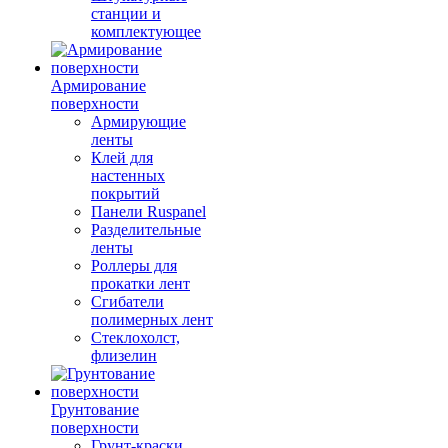
станции и
комплектующее
Армирование
поверхности
Армирующие
ленты
Клей для
настенных
покрытий
Панели Ruspanel
Разделительные
ленты
Роллеры для
прокатки лент
Сгибатели
полимерных лент
Стеклохолст,
флизелин
Грунтование
поверхности
Грунт-краски