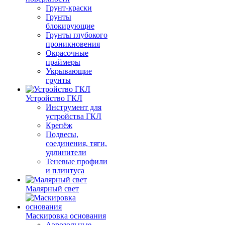
Грунт-краски
Грунты
блокирующие
Грунты глубокого
проникновения
Окрасочные
праймеры
Укрывающие
грунты
Устройство ГКЛ
Инструмент для
устройства ГКЛ
Крепёж
Подвесы,
соединения, тяги,
удлинители
Теневые профили
и плинтуса
Малярный свет
Маскировка основания
Аэрозольные