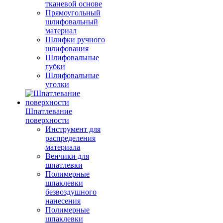
тканевой основе
Прямоугольный
шлифовальный
материал
Шлифки ручного
шлифования
Шлифовальные
губки
Шлифовальные
уголки
Шпатлевание
поверхности
Инструмент для
распределения
материала
Венчики для
шпатлевки
Полимерные
шпаклевки
безвоздушного
нанесения
Полимерные
шпаклевки