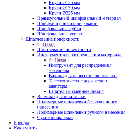
Круги Ø125 мм
Круги Ø150 мм
Круги Ø225 мм
Прямоугольный шлифовальный материал
Шлифки ручного шлифования
Шлифовальные губки
Шлифовальные уголки
Шпатлевание поверхности
Назад
Шпатлевание поверхности
Инструмент для распределения материала
Назад
Инструмент для распределения
материала
Валики для нанесения шпаклевки
Телескопические держатели и
адаптеры
Шпатели и сменные лезвия
Венчики для шпатлевки
Полимерные шпаклевки безвоздушного
нанесения
Полимерные шпаклевки ручного нанесения
Сухие шпаклевки
Бренды
Как купить