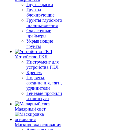
Грунт-краски
Грунты
блокирующие
Грунты глубокого
проникновения
Окрасочные
праймеры
Укрывающие
грунты
Устройство ГКЛ
Инструмент для
устройства ГКЛ
Крепёж
Подвесы,
соединения, тяги,
удлинители
Теневые профили
и плинтуса
Малярный свет
Маскировка основания
Аэрозольные