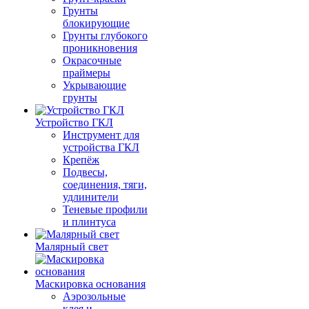
Грунты
блокирующие
Грунты глубокого
проникновения
Окрасочные
праймеры
Укрывающие
грунты
Устройство ГКЛ
Инструмент для
устройства ГКЛ
Крепёж
Подвесы,
соединения, тяги,
удлинители
Теневые профили
и плинтуса
Малярный свет
Маскировка основания
Аэрозольные
клея и