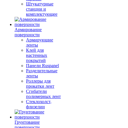
Штукатурные
станции и
комплектующее
Армирование
поверхности
Армирующие
ленты
Клей для
настенных
покрытий
Панели Ruspanel
Разделительные
ленты
Роллеры для
прокатки лент
Сгибатели
полимерных лент
Стеклохолст,
флизелин
Грунтование
поверхности