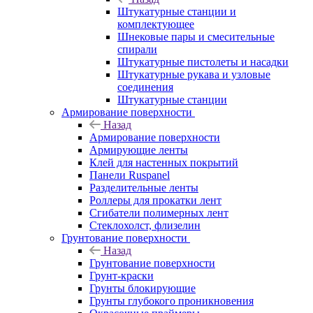
Штукатурные станции и
комплектующее
Шнековые пары и смесительные
спирали
Штукатурные пистолеты и насадки
Штукатурные рукава и узловые
соединения
Штукатурные станции
Армирование поверхности
Назад
Армирование поверхности
Армирующие ленты
Клей для настенных покрытий
Панели Ruspanel
Разделительные ленты
Роллеры для прокатки лент
Сгибатели полимерных лент
Стеклохолст, флизелин
Грунтование поверхности
Назад
Грунтование поверхности
Грунт-краски
Грунты блокирующие
Грунты глубокого проникновения