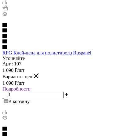
RPG Клей-пена для полистирола Ruspanel
Уточняйте
Арт.: 107
1 090
₽
/шт
Варианты цен
1 090
₽
/шт
Подробности
В корзину