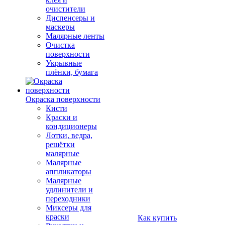
очистители
Диспенсеры и
маскеры
Малярные ленты
Очистка
поверхности
Укрывные
плёнки, бумага
Окраска поверхности
Кисти
Краски и
кондиционеры
Лотки, ведра,
решётки
малярные
Малярные
аппликаторы
Малярные
удлинители и
переходники
Миксеры для
краски
Как купить