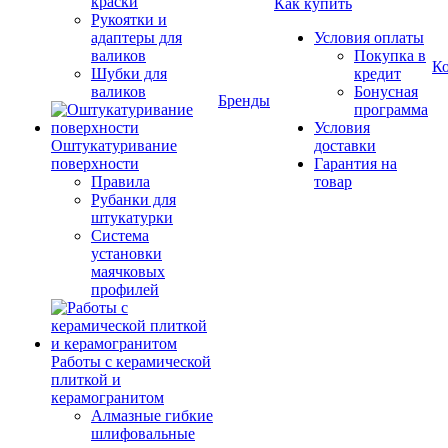
краски
Как купить
Рукоятки и
адаптеры для
Условия оплаты
валиков
Покупка в
К
Шубки для
кредит
валиков
Бонусная
Бренды
программа
Условия
Оштукатуривание
доставки
поверхности
Гарантия на
Правила
товар
Рубанки для
штукатурки
Система
установки
маячковых
профилей
Работы с керамической
плиткой и
керамогранитом
Алмазные гибкие
шлифовальные