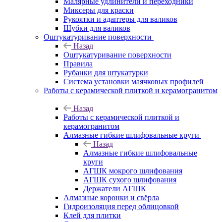
Малярные удлинители и переходники
Миксеры для краски
Рукоятки и адаптеры для валиков
Шубки для валиков
Оштукатуривание поверхности
Назад
Оштукатуривание поверхности
Правила
Рубанки для штукатурки
Система установки маячковых профилей
Работы с керамической плиткой и керамогранитом
Назад
Работы с керамической плиткой и
керамогранитом
Алмазные гибкие шлифовальные круги
Назад
Алмазные гибкие шлифовальные
круги
АГШК мокрого шлифования
АГШК сухого шлифования
Держатели АГШК
Алмазные коронки и свёрла
Гидроизоляция перед облицовкой
Клей для плитки