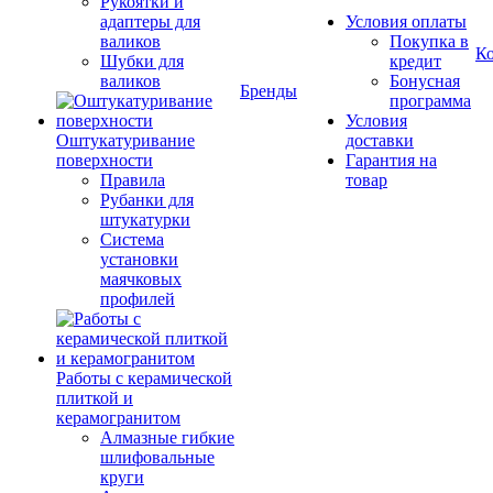
Рукоятки и
адаптеры для
Условия оплаты
валиков
Покупка в
К
Шубки для
кредит
валиков
Бонусная
Бренды
программа
Условия
Оштукатуривание
доставки
поверхности
Гарантия на
Правила
товар
Рубанки для
штукатурки
Система
установки
маячковых
профилей
Работы с керамической
плиткой и
керамогранитом
Алмазные гибкие
шлифовальные
круги