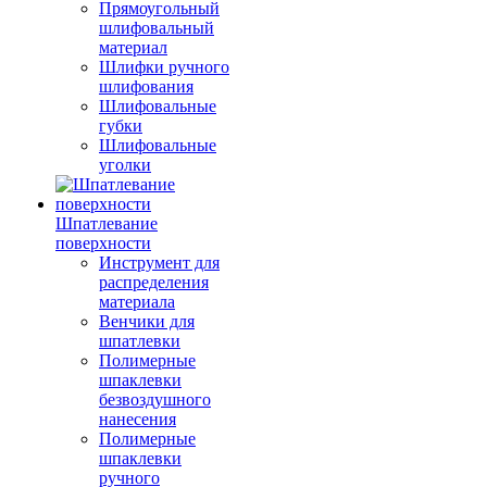
Прямоугольный
шлифовальный
материал
Шлифки ручного
шлифования
Шлифовальные
губки
Шлифовальные
уголки
Шпатлевание
поверхности
Инструмент для
распределения
материала
Венчики для
шпатлевки
Полимерные
шпаклевки
безвоздушного
нанесения
Полимерные
шпаклевки
ручного