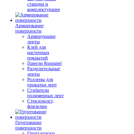
станции и
комплектующее
Армирование
поверхности
Армирующие
ленты
Клей для
настенных
покрытий
Панели Ruspanel
Разделительные
ленты
Роллеры для
прокатки лент
Сгибатели
полимерных лент
Стеклохолст,
флизелин
Грунтование
поверхности
Грунт-краски