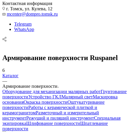
Контактная информация
г. Томск, ул. Кулева, 12
mcenter@dompro.tomsk.ru
Telegram
WhatsApp
Армирование поверхности Ruspanel
6
Каталог
—
Армирование поверхности
Оборудование для механизации малярных работ
Грунтование
поверхности
Устройство ГКЛ
Малярный свет
Маскировка
основания
Окраска поверхности
Оштукатуривание
поверхности
Работы с керамической плиткой и
керамогранитом
Разметочный и измерительный
инструмент
Режущий и пилящий инструмент
Специальная
экипировка
Шлифование поверхности
Шпатлевание
поверхности