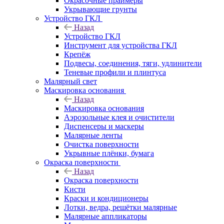
Окрасочные праймеры
Укрывающие грунты
Устройство ГКЛ
Назад
Устройство ГКЛ
Инструмент для устройства ГКЛ
Крепёж
Подвесы, соединения, тяги, удлинители
Теневые профили и плинтуса
Малярный свет
Маскировка основания
Назад
Маскировка основания
Аэрозольные клея и очистители
Диспенсеры и маскеры
Малярные ленты
Очистка поверхности
Укрывные плёнки, бумага
Окраска поверхности
Назад
Окраска поверхности
Кисти
Краски и кондиционеры
Лотки, ведра, решётки малярные
Малярные аппликаторы