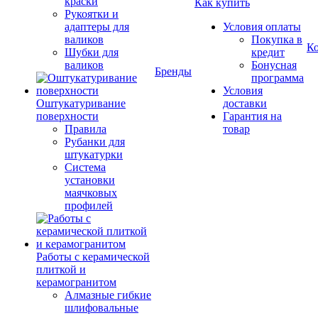
краски
Как купить
Рукоятки и
адаптеры для
Условия оплаты
валиков
Покупка в
К
Шубки для
кредит
валиков
Бонусная
Бренды
программа
Условия
Оштукатуривание
доставки
поверхности
Гарантия на
Правила
товар
Рубанки для
штукатурки
Система
установки
маячковых
профилей
Работы с керамической
плиткой и
керамогранитом
Алмазные гибкие
шлифовальные