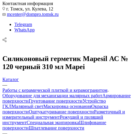
Контактная информация
г. Томск, ул. Кулева, 12
mcenter@dompro.tomsk.ru
Telegram
WhatsApp
Силиконовый герметик Mapesil АС №
120 черный 310 мл Mapei
Каталог
—
Работы с керамической плиткой и керамогранитом
Оборудование для механизации малярных работ
Армирование
поверхности
Грунтование поверхности
Устройство
ГКЛ
Малярный свет
Маскировка основания
Окраска
поверхности
Оштукатуривание поверхности
Разметочный и
измерительный инструмент
Режущий и пилящий
инструмент
Специальная экипировка
Шлифование
поверхности
Шпатлевание поверхности
—