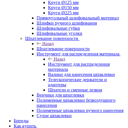
Круги Ø125 мм
Круги Ø150 мм
Круги Ø225 мм
Прямоугольный шлифовальный материал
Шлифки ручного шлифования
Шлифовальные губки
Шлифовальные уголки
Шпатлевание поверхности
Назад
Шпатлевание поверхности
Инструмент для распределения материала
Назад
Инструмент для распределения
материала
Валики для нанесения шпаклевки
Телескопические держатели и
адаптеры
Шпатели и сменные лезвия
Венчики для шпатлевки
Полимерные шпаклевки безвоздушного
нанесения
Полимерные шпаклевки ручного нанесения
Сухие шпаклевки
Бренды
Как купить