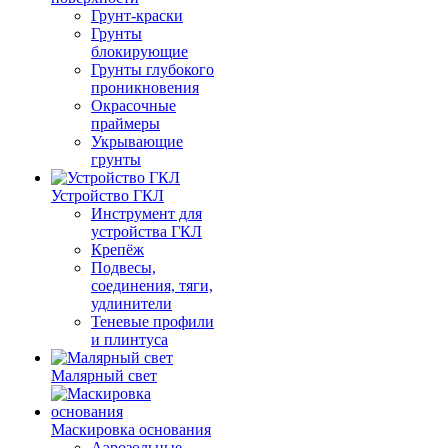
Грунт-краски
Грунты
блокирующие
Грунты глубокого
проникновения
Окрасочные
праймеры
Укрывающие
грунты
Устройство ГКЛ
Инструмент для
устройства ГКЛ
Крепёж
Подвесы,
соединения, тяги,
удлинители
Теневые профили
и плинтуса
Малярный свет
Маскировка основания
Аэрозольные