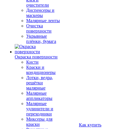
очистители
Диспенсеры и
маскеры
Малярные ленты
Очистка
поверхности
Укрывные
плёнки, бумага
Окраска поверхности
Кисти
Краски и
кондиционеры
Лотки, ведра,
решётки
малярные
Малярные
аппликаторы
Малярные
удлинители и
переходники
Миксеры для
краски
Как купить