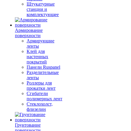
Штукатурные
станции и
комплектующее
Армирование
поверхности
Армирующие
ленты
Клей для
настенных
покрытий
Панели Ruspanel
Разделительные
ленты
Роллеры для
прокатки лент
Сгибатели
полимерных лент
Стеклохолст,
флизелин
Грунтование
поверхности