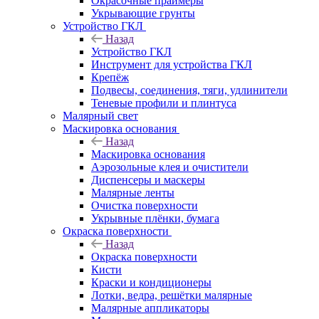
Окрасочные праймеры
Укрывающие грунты
Устройство ГКЛ
Назад
Устройство ГКЛ
Инструмент для устройства ГКЛ
Крепёж
Подвесы, соединения, тяги, удлинители
Теневые профили и плинтуса
Малярный свет
Маскировка основания
Назад
Маскировка основания
Аэрозольные клея и очистители
Диспенсеры и маскеры
Малярные ленты
Очистка поверхности
Укрывные плёнки, бумага
Окраска поверхности
Назад
Окраска поверхности
Кисти
Краски и кондиционеры
Лотки, ведра, решётки малярные
Малярные аппликаторы