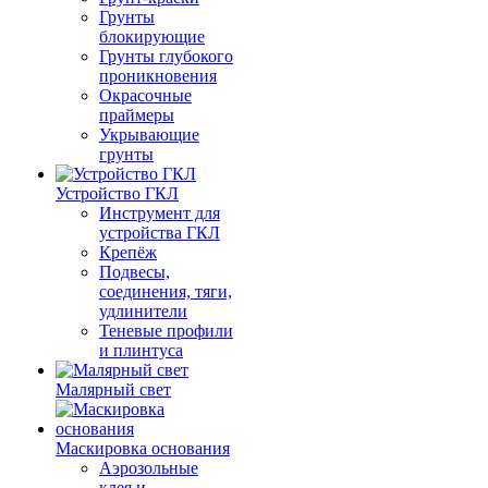
Грунты
блокирующие
Грунты глубокого
проникновения
Окрасочные
праймеры
Укрывающие
грунты
Устройство ГКЛ
Инструмент для
устройства ГКЛ
Крепёж
Подвесы,
соединения, тяги,
удлинители
Теневые профили
и плинтуса
Малярный свет
Маскировка основания
Аэрозольные
клея и