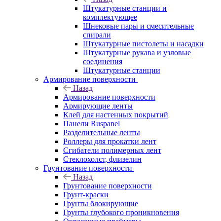
Штукатурные станции и
комплектующее
Шнековые пары и смесительные
спирали
Штукатурные пистолеты и насадки
Штукатурные рукава и узловые
соединения
Штукатурные станции
Армирование поверхности
Назад
Армирование поверхности
Армирующие ленты
Клей для настенных покрытий
Панели Ruspanel
Разделительные ленты
Роллеры для прокатки лент
Сгибатели полимерных лент
Стеклохолст, флизелин
Грунтование поверхности
Назад
Грунтование поверхности
Грунт-краски
Грунты блокирующие
Грунты глубокого проникновения