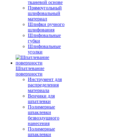
тканевой основе
Прямоугольный
шлифовальный
материал
Шлифки ручного
шлифования
Шлифовальные
губки
Шлифовальные
уголки
Шпатлевание
поверхности
Инструмент для
распределения
материала
Венчики для
шпатлевки
Полимерные
шпаклевки
безвоздушного
нанесения
Полимерные
шпаклевки