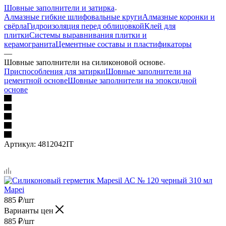
Шовные заполнители и затирка
Алмазные гибкие шлифовальные круги
Алмазные коронки и
свёрла
Гидроизоляция перед облицовкой
Клей для
плитки
Системы выравнивания плитки и
керамогранита
Цементные составы и пластификаторы
—
Шовные заполнители на силиконовой основе
Приспособления для затирки
Шовные заполнители на
цементной основе
Шовные заполнители на эпоксидной
основе
Артикул:
4812042IT
885
₽
/шт
Варианты цен
885
₽
/шт