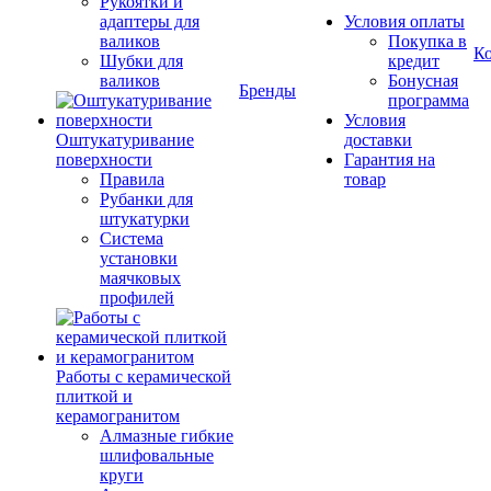
Рукоятки и
адаптеры для
Условия оплаты
валиков
Покупка в
К
Шубки для
кредит
валиков
Бонусная
Бренды
программа
Условия
Оштукатуривание
доставки
поверхности
Гарантия на
Правила
товар
Рубанки для
штукатурки
Система
установки
маячковых
профилей
Работы с керамической
плиткой и
керамогранитом
Алмазные гибкие
шлифовальные
круги