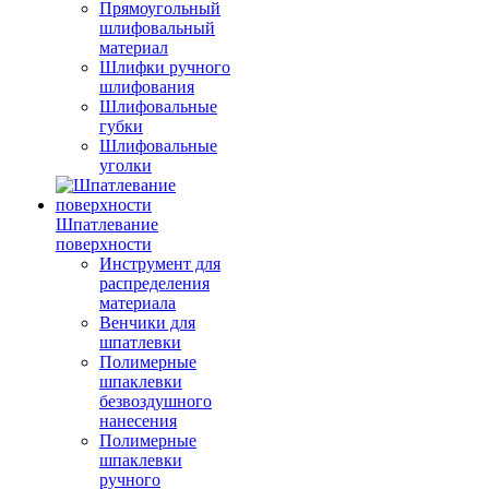
Прямоугольный
шлифовальный
материал
Шлифки ручного
шлифования
Шлифовальные
губки
Шлифовальные
уголки
Шпатлевание
поверхности
Инструмент для
распределения
материала
Венчики для
шпатлевки
Полимерные
шпаклевки
безвоздушного
нанесения
Полимерные
шпаклевки
ручного