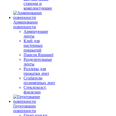
станции и
комплектующее
Армирование
поверхности
Армирующие
ленты
Клей для
настенных
покрытий
Панели Ruspanel
Разделительные
ленты
Роллеры для
прокатки лент
Сгибатели
полимерных лент
Стеклохолст,
флизелин
Грунтование
поверхности
Грунт-краски