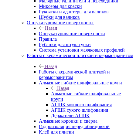
Малярные удлинители и переходники
Миксеры для краски
Рукоятки и адаптеры для валиков
Шубки для валиков
Оштукатуривание поверхности
Назад
Оштукатуривание поверхности
Правила
Рубанки для штукатурки
Система установки маячковых профилей
Работы с керамической плиткой и керамогранитом
Назад
Работы с керамической плиткой и
керамогранитом
Алмазные гибкие шлифовальные круги
Назад
Алмазные гибкие шлифовальные
круги
АГШК мокрого шлифования
АГШК сухого шлифования
Держатели АГШК
Алмазные коронки и свёрла
Гидроизоляция перед облицовкой
Клей для плитки