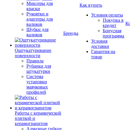
Миксеры для
Как купить
краски
Рукоятки и
Условия оплаты
адаптеры для
Покупка в
К
валиков
кредит
Шубки для
Бонусная
Бренды
валиков
программа
Условия
доставки
Оштукатуривание
Гарантия на
поверхности
товар
Правила
Рубанки для
штукатурки
Система
установки
маячковых
профилей
Работы с керамической
плиткой и
керамогранитом
Алмазные гибкие