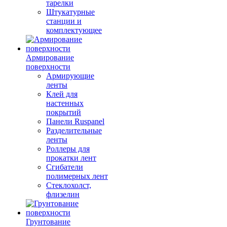
тарелки
Штукатурные
станции и
комплектующее
Армирование
поверхности
Армирующие
ленты
Клей для
настенных
покрытий
Панели Ruspanel
Разделительные
ленты
Роллеры для
прокатки лент
Сгибатели
полимерных лент
Стеклохолст,
флизелин
Грунтование