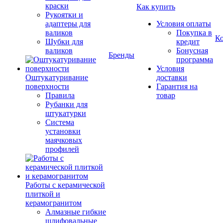
краски
Как купить
Рукоятки и
адаптеры для
Условия оплаты
валиков
Покупка в
К
Шубки для
кредит
валиков
Бонусная
Бренды
программа
Условия
Оштукатуривание
доставки
поверхности
Гарантия на
Правила
товар
Рубанки для
штукатурки
Система
установки
маячковых
профилей
Работы с керамической
плиткой и
керамогранитом
Алмазные гибкие
шлифовальные