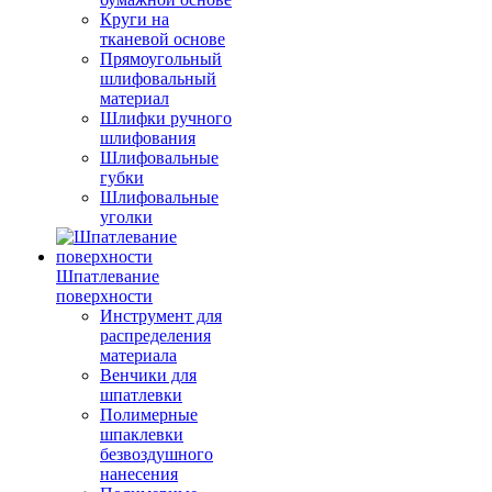
Круги на
тканевой основе
Прямоугольный
шлифовальный
материал
Шлифки ручного
шлифования
Шлифовальные
губки
Шлифовальные
уголки
Шпатлевание
поверхности
Инструмент для
распределения
материала
Венчики для
шпатлевки
Полимерные
шпаклевки
безвоздушного
нанесения