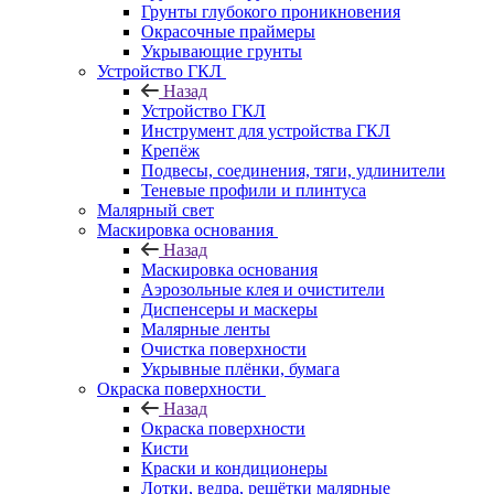
Грунты глубокого проникновения
Окрасочные праймеры
Укрывающие грунты
Устройство ГКЛ
Назад
Устройство ГКЛ
Инструмент для устройства ГКЛ
Крепёж
Подвесы, соединения, тяги, удлинители
Теневые профили и плинтуса
Малярный свет
Маскировка основания
Назад
Маскировка основания
Аэрозольные клея и очистители
Диспенсеры и маскеры
Малярные ленты
Очистка поверхности
Укрывные плёнки, бумага
Окраска поверхности
Назад
Окраска поверхности
Кисти
Краски и кондиционеры
Лотки, ведра, решётки малярные