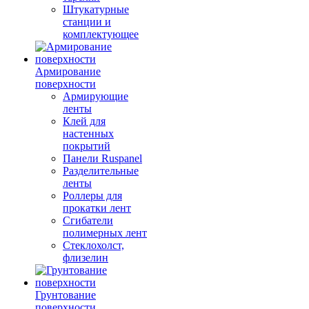
Штукатурные
станции и
комплектующее
Армирование
поверхности
Армирующие
ленты
Клей для
настенных
покрытий
Панели Ruspanel
Разделительные
ленты
Роллеры для
прокатки лент
Сгибатели
полимерных лент
Стеклохолст,
флизелин
Грунтование
поверхности