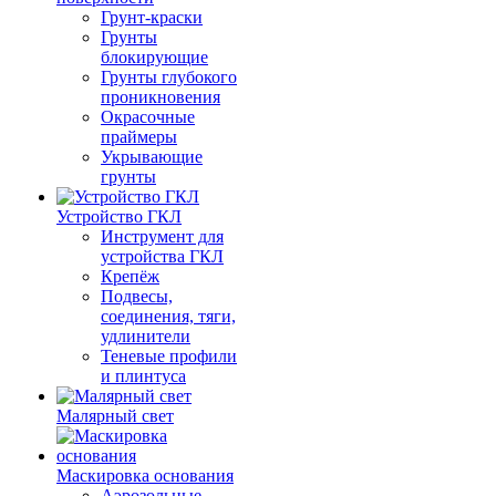
Грунт-краски
Грунты
блокирующие
Грунты глубокого
проникновения
Окрасочные
праймеры
Укрывающие
грунты
Устройство ГКЛ
Инструмент для
устройства ГКЛ
Крепёж
Подвесы,
соединения, тяги,
удлинители
Теневые профили
и плинтуса
Малярный свет
Маскировка основания
Аэрозольные