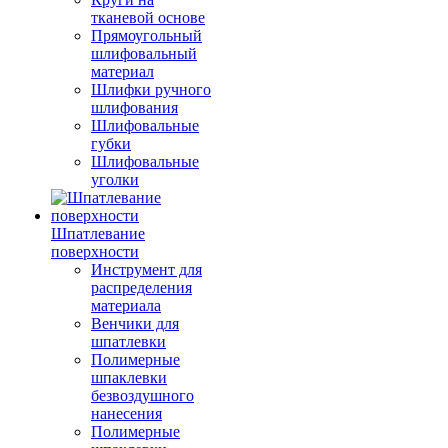
тканевой основе
Прямоугольный
шлифовальный
материал
Шлифки ручного
шлифования
Шлифовальные
губки
Шлифовальные
уголки
Шпатлевание
поверхности
Инструмент для
распределения
материала
Венчики для
шпатлевки
Полимерные
шпаклевки
безвоздушного
нанесения
Полимерные