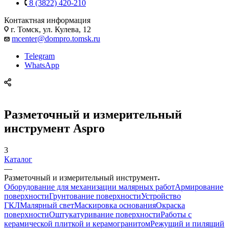
8 (3822) 420-210
Контактная информация
г. Томск, ул. Кулева, 12
mcenter@dompro.tomsk.ru
Telegram
WhatsApp
Разметочный и измерительный
инструмент Aspro
3
Каталог
—
Разметочный и измерительный инструмент
Оборудование для механизации малярных работ
Армирование
поверхности
Грунтование поверхности
Устройство
ГКЛ
Малярный свет
Маскировка основания
Окраска
поверхности
Оштукатуривание поверхности
Работы с
керамической плиткой и керамогранитом
Режущий и пилящий