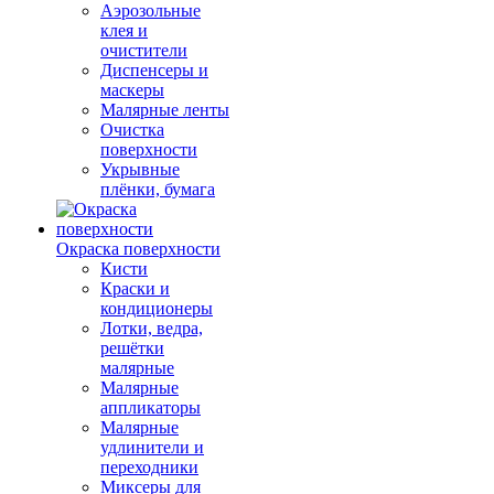
Аэрозольные
клея и
очистители
Диспенсеры и
маскеры
Малярные ленты
Очистка
поверхности
Укрывные
плёнки, бумага
Окраска поверхности
Кисти
Краски и
кондиционеры
Лотки, ведра,
решётки
малярные
Малярные
аппликаторы
Малярные
удлинители и
переходники
Миксеры для