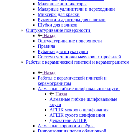
Малярные аппликаторы
Малярные удлинители и переходники
Миксеры для краски
Рукоятки и адаптеры для валиков
Шубки для валиков
Оштукатуривание поверхности
Назад
Оштукатуривание поверхности
Правила
Рубанки для штукатурки
Система установки маячковых профилей
Работы с керамической плиткой и керамогранитом
Назад
Работы с керамической плиткой и
керамогранитом
Алмазные гибкие шлифовальные круги
Назад
Алмазные гибкие шлифовальные
круги
АГШК мокрого шлифования
АГШК сухого шлифования
Держатели АГШК
Алмазные коронки и свёрла
Гидроизоляция перед облицовкой