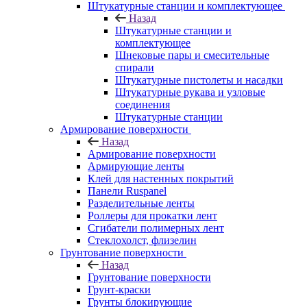
Штукатурные станции и комплектующее
Назад
Штукатурные станции и
комплектующее
Шнековые пары и смесительные
спирали
Штукатурные пистолеты и насадки
Штукатурные рукава и узловые
соединения
Штукатурные станции
Армирование поверхности
Назад
Армирование поверхности
Армирующие ленты
Клей для настенных покрытий
Панели Ruspanel
Разделительные ленты
Роллеры для прокатки лент
Сгибатели полимерных лент
Стеклохолст, флизелин
Грунтование поверхности
Назад
Грунтование поверхности
Грунт-краски
Грунты блокирующие