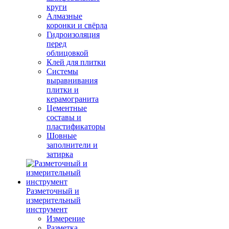
круги
Алмазные
коронки и свёрла
Гидроизоляция
перед
облицовкой
Клей для плитки
Системы
выравнивания
плитки и
керамогранита
Цементные
составы и
пластификаторы
Шовные
заполнители и
затирка
Разметочный и
измерительный
инструмент
Измерение
Разметка