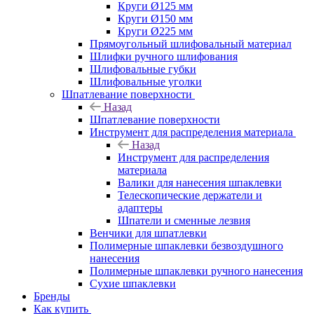
Круги Ø125 мм
Круги Ø150 мм
Круги Ø225 мм
Прямоугольный шлифовальный материал
Шлифки ручного шлифования
Шлифовальные губки
Шлифовальные уголки
Шпатлевание поверхности
Назад
Шпатлевание поверхности
Инструмент для распределения материала
Назад
Инструмент для распределения
материала
Валики для нанесения шпаклевки
Телескопические держатели и
адаптеры
Шпатели и сменные лезвия
Венчики для шпатлевки
Полимерные шпаклевки безвоздушного
нанесения
Полимерные шпаклевки ручного нанесения
Сухие шпаклевки
Бренды
Как купить