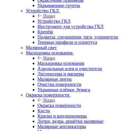
Окрасочные праймеры
Укрывающие грунты
Устройство ГКЛ
Назад
Устройство ГКЛ
Инструмент для устройства ГКЛ
Крепёж
Подвесы, соединения, тяги, удлинители
Теневые профили и плинтуса
Малярный свет
Маскировка основания
Назад
Маскировка основания
Аэрозольные клея и очистители
Диспенсеры и маскеры
Малярные ленты
Очистка поверхности
Укрывные плёнки, бумага
Окраска поверхности
Назад
Окраска поверхности
Кисти
Краски и кондиционеры
Лотки, ведра, решётки малярные
Малярные аппликаторы