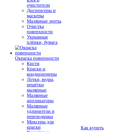
очистители
Диспенсеры и
маскеры
Малярные ленты
Очистка
поверхности
Укрывные
плёнки, бумага
Окраска поверхности
Кисти
Краски и
кондиционеры
Лотки, ведра,
решётки
малярные
Малярные
аппликаторы
Малярные
удлинители и
переходники
Миксеры для
краски
Как купить