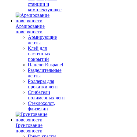
станции и
комплектующее
Армирование
поверхности
Армирующие
ленты
Клей для
настенных
покрытий
Панели Ruspanel
Разделительные
ленты
Роллеры для
прокатки лент
Сгибатели
полимерных лент
Стеклохолст,
флизелин
Грунтование
поверхности
Грунт-краски