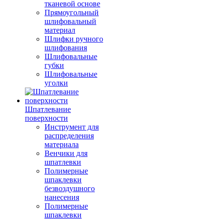
тканевой основе
Прямоугольный
шлифовальный
материал
Шлифки ручного
шлифования
Шлифовальные
губки
Шлифовальные
уголки
Шпатлевание
поверхности
Инструмент для
распределения
материала
Венчики для
шпатлевки
Полимерные
шпаклевки
безвоздушного
нанесения
Полимерные
шпаклевки