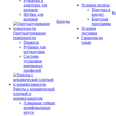
Рукоятки и
адаптеры для
Условия оплаты
валиков
Покупка в
К
Шубки для
кредит
валиков
Бонусная
Бренды
программа
Условия
Оштукатуривание
доставки
поверхности
Гарантия на
Правила
товар
Рубанки для
штукатурки
Система
установки
маячковых
профилей
Работы с керамической
плиткой и
керамогранитом
Алмазные гибкие
шлифовальные
круги