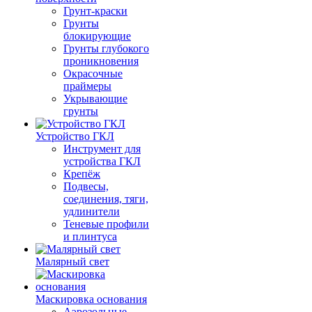
Грунт-краски
Грунты
блокирующие
Грунты глубокого
проникновения
Окрасочные
праймеры
Укрывающие
грунты
Устройство ГКЛ
Инструмент для
устройства ГКЛ
Крепёж
Подвесы,
соединения, тяги,
удлинители
Теневые профили
и плинтуса
Малярный свет
Маскировка основания
Аэрозольные