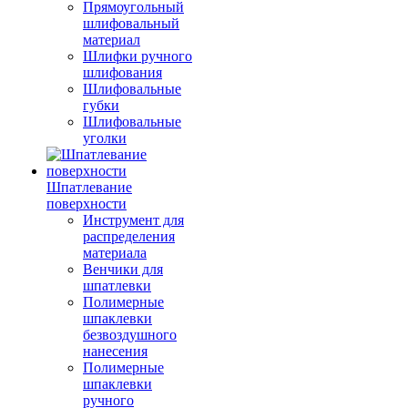
Прямоугольный
шлифовальный
материал
Шлифки ручного
шлифования
Шлифовальные
губки
Шлифовальные
уголки
Шпатлевание
поверхности
Инструмент для
распределения
материала
Венчики для
шпатлевки
Полимерные
шпаклевки
безвоздушного
нанесения
Полимерные
шпаклевки
ручного