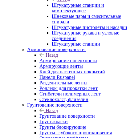
Штукатурные станции и
комплектующее
Шнековые пары и смесительные
спирали
Штукатурные пистолеты и насадки
Штукатурные рукава и узловые
соединения
Штукатурные станции
Армирование поверхности
Назад
Армирование поверхности
Армирующие ленты
Клей для настенных покрытий
Панели Ruspanel
Разделительные ленты
Роллеры для прокатки лент
Сгибатели полимерных лент
Стеклохолст, флизелин
Грунтование поверхности
Назад
Грунтование поверхности
Грунт-краски
Грунты блокирующие
Грунты глубокого проникновения