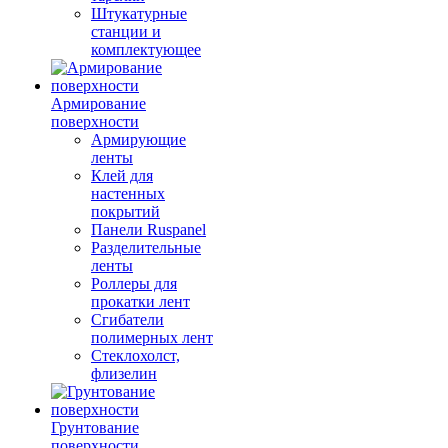
Штукатурные
станции и
комплектующее
Армирование
поверхности
Армирующие
ленты
Клей для
настенных
покрытий
Панели Ruspanel
Разделительные
ленты
Роллеры для
прокатки лент
Сгибатели
полимерных лент
Стеклохолст,
флизелин
Грунтование
поверхности