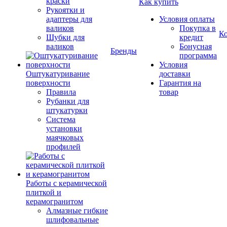
краски
Как купить
Рукоятки и
адаптеры для
Условия оплаты
валиков
Покупка в
К
Шубки для
кредит
валиков
Бонусная
Бренды
программа
Условия
Оштукатуривание
доставки
поверхности
Гарантия на
Правила
товар
Рубанки для
штукатурки
Система
установки
маячковых
профилей
Работы с керамической
плиткой и
керамогранитом
Алмазные гибкие
шлифовальные