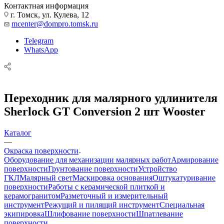
Контактная информация
г. Томск, ул. Кулева, 12
mcenter@dompro.tomsk.ru
Telegram
WhatsApp
Переходник для малярного удлинителя
Sherlock GT Conversion 2 шт Wooster
Каталог
—
Окраска поверхности
Оборудование для механизации малярных работ
Армирование
поверхности
Грунтование поверхности
Устройство
ГКЛ
Малярный свет
Маскировка основания
Оштукатуривание
поверхности
Работы с керамической плиткой и
керамогранитом
Разметочный и измерительный
инструмент
Режущий и пилящий инструмент
Специальная
экипировка
Шлифование поверхности
Шпатлевание
поверхности