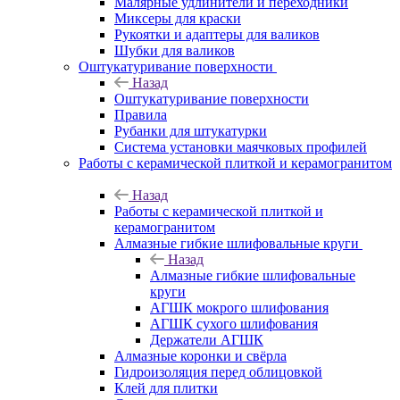
Малярные удлинители и переходники
Миксеры для краски
Рукоятки и адаптеры для валиков
Шубки для валиков
Оштукатуривание поверхности
Назад
Оштукатуривание поверхности
Правила
Рубанки для штукатурки
Система установки маячковых профилей
Работы с керамической плиткой и керамогранитом
Назад
Работы с керамической плиткой и
керамогранитом
Алмазные гибкие шлифовальные круги
Назад
Алмазные гибкие шлифовальные
круги
АГШК мокрого шлифования
АГШК сухого шлифования
Держатели АГШК
Алмазные коронки и свёрла
Гидроизоляция перед облицовкой
Клей для плитки