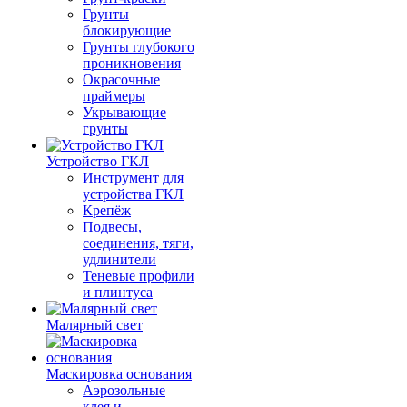
Грунты
блокирующие
Грунты глубокого
проникновения
Окрасочные
праймеры
Укрывающие
грунты
Устройство ГКЛ
Инструмент для
устройства ГКЛ
Крепёж
Подвесы,
соединения, тяги,
удлинители
Теневые профили
и плинтуса
Малярный свет
Маскировка основания
Аэрозольные
клея и