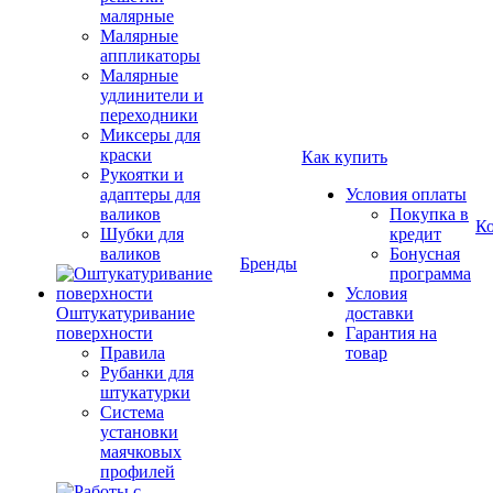
малярные
Малярные
аппликаторы
Малярные
удлинители и
переходники
Миксеры для
краски
Как купить
Рукоятки и
адаптеры для
Условия оплаты
валиков
Покупка в
К
Шубки для
кредит
валиков
Бонусная
Бренды
программа
Условия
Оштукатуривание
доставки
поверхности
Гарантия на
Правила
товар
Рубанки для
штукатурки
Система
установки
маячковых
профилей