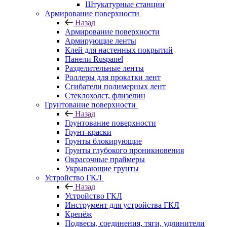
Штукатурные станции
Армирование поверхности
Назад
Армирование поверхности
Армирующие ленты
Клей для настенных покрытий
Панели Ruspanel
Разделительные ленты
Роллеры для прокатки лент
Сгибатели полимерных лент
Стеклохолст, флизелин
Грунтование поверхности
Назад
Грунтование поверхности
Грунт-краски
Грунты блокирующие
Грунты глубокого проникновения
Окрасочные праймеры
Укрывающие грунты
Устройство ГКЛ
Назад
Устройство ГКЛ
Инструмент для устройства ГКЛ
Крепёж
Подвесы, соединения, тяги, удлинители