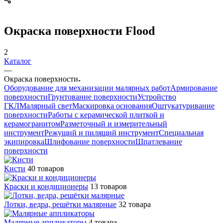
Окраска поверхности Flood
2
Каталог
—
Окраска поверхности
Оборудование для механизации малярных работ
Армирование
поверхности
Грунтование поверхности
Устройство
ГКЛ
Малярный свет
Маскировка основания
Оштукатуривание
поверхности
Работы с керамической плиткой и
керамогранитом
Разметочный и измерительный
инструмент
Режущий и пилящий инструмент
Специальная
экипировка
Шлифование поверхности
Шпатлевание
поверхности
Кисти
40 товаров
Краски и кондиционеры
13 товаров
Лотки, ведра, решётки малярные
32 товара
Малярные аппликаторы
4 товара