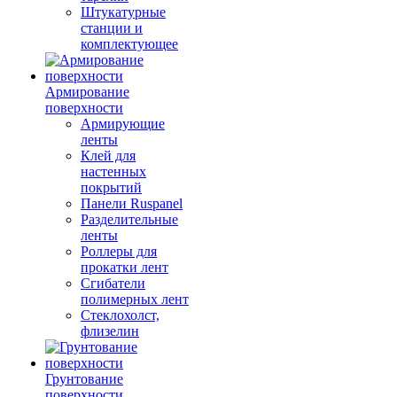
Штукатурные
станции и
комплектующее
Армирование
поверхности
Армирующие
ленты
Клей для
настенных
покрытий
Панели Ruspanel
Разделительные
ленты
Роллеры для
прокатки лент
Сгибатели
полимерных лент
Стеклохолст,
флизелин
Грунтование
поверхности