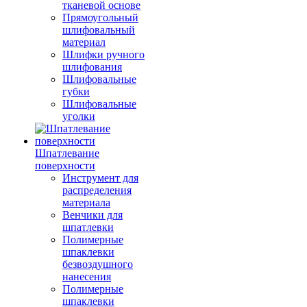
тканевой основе
Прямоугольный
шлифовальный
материал
Шлифки ручного
шлифования
Шлифовальные
губки
Шлифовальные
уголки
Шпатлевание
поверхности
Инструмент для
распределения
материала
Венчики для
шпатлевки
Полимерные
шпаклевки
безвоздушного
нанесения
Полимерные
шпаклевки