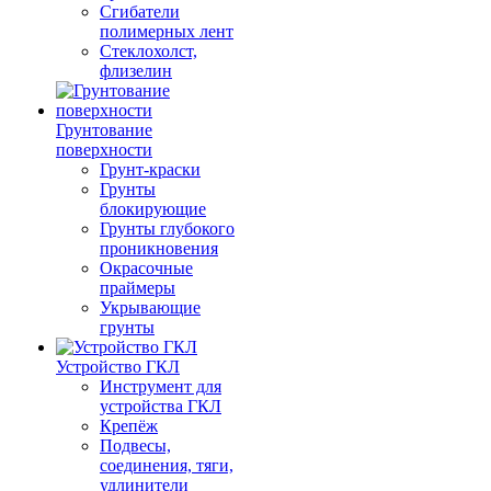
Сгибатели
полимерных лент
Стеклохолст,
флизелин
Грунтование
поверхности
Грунт-краски
Грунты
блокирующие
Грунты глубокого
проникновения
Окрасочные
праймеры
Укрывающие
грунты
Устройство ГКЛ
Инструмент для
устройства ГКЛ
Крепёж
Подвесы,
соединения, тяги,
удлинители