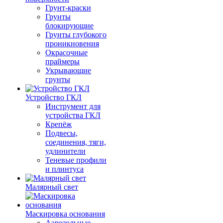
Грунт-краски
Грунты
блокирующие
Грунты глубокого
проникновения
Окрасочные
праймеры
Укрывающие
грунты
Устройство ГКЛ
Инструмент для
устройства ГКЛ
Крепёж
Подвесы,
соединения, тяги,
удлинители
Теневые профили
и плинтуса
Малярный свет
Маскировка основания
Аэрозольные