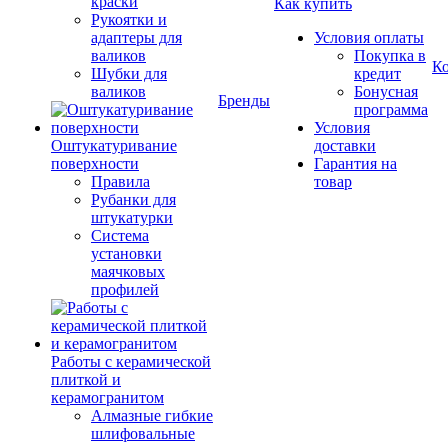
краски
Как купить
Рукоятки и
адаптеры для
Условия оплаты
валиков
Покупка в
К
Шубки для
кредит
валиков
Бонусная
Бренды
программа
Условия
Оштукатуривание
доставки
поверхности
Гарантия на
Правила
товар
Рубанки для
штукатурки
Система
установки
маячковых
профилей
Работы с керамической
плиткой и
керамогранитом
Алмазные гибкие
шлифовальные