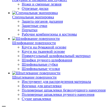
Ножи и сменные лезвия
Отрезные диски
Специальная экипировка
Защита органов дыхания
Защитные очки
Перчатки
Рабочие комбинезоны и костюмы
Шлифование поверхности
Круги на бумажной основе
Круги на тканевой основе
Прямоугольный шлифовальный материал
Шлифки ручного шлифования
Шлифовальные губки
Шлифовальные уголки
Шпатлевание поверхности
Инструмент для распределения материала
Венчики для шпатлевки
Полимерные шпаклевки безвоздушного нанесения
Полимерные шпаклевки ручного нанесения
Сухие шпаклевки