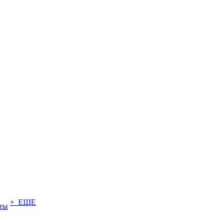
+ ЕЩЕ
ты