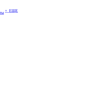
+ ЕЩЕ
ты