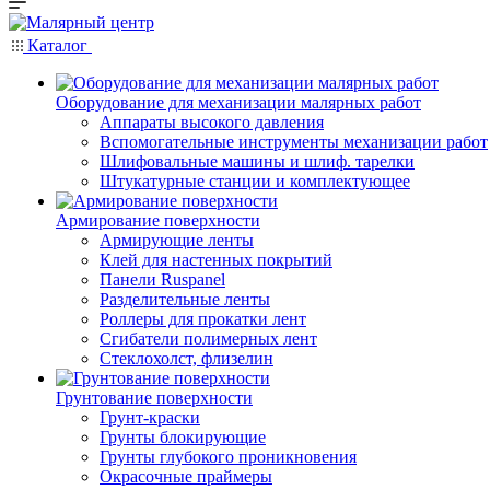
Каталог
Оборудование для механизации малярных работ
Аппараты высокого давления
Вспомогательные инструменты механизации работ
Шлифовальные машины и шлиф. тарелки
Штукатурные станции и комплектующее
Армирование поверхности
Армирующие ленты
Клей для настенных покрытий
Панели Ruspanel
Разделительные ленты
Роллеры для прокатки лент
Сгибатели полимерных лент
Стеклохолст, флизелин
Грунтование поверхности
Грунт-краски
Грунты блокирующие
Грунты глубокого проникновения
Окрасочные праймеры