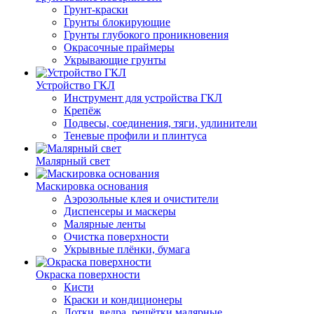
Грунт-краски
Грунты блокирующие
Грунты глубокого проникновения
Окрасочные праймеры
Укрывающие грунты
Устройство ГКЛ
Инструмент для устройства ГКЛ
Крепёж
Подвесы, соединения, тяги, удлинители
Теневые профили и плинтуса
Малярный свет
Маскировка основания
Аэрозольные клея и очистители
Диспенсеры и маскеры
Малярные ленты
Очистка поверхности
Укрывные плёнки, бумага
Окраска поверхности
Кисти
Краски и кондиционеры
Лотки, ведра, решётки малярные