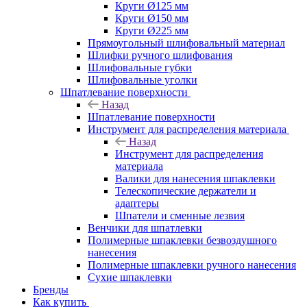
Круги Ø125 мм
Круги Ø150 мм
Круги Ø225 мм
Прямоугольный шлифовальный материал
Шлифки ручного шлифования
Шлифовальные губки
Шлифовальные уголки
Шпатлевание поверхности
Назад
Шпатлевание поверхности
Инструмент для распределения материала
Назад
Инструмент для распределения
материала
Валики для нанесения шпаклевки
Телескопические держатели и
адаптеры
Шпатели и сменные лезвия
Венчики для шпатлевки
Полимерные шпаклевки безвоздушного
нанесения
Полимерные шпаклевки ручного нанесения
Сухие шпаклевки
Бренды
Как купить