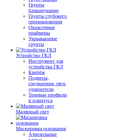
Грунты
блокирующие
Грунты глубокого
проникновения
Окрасочные
праймеры
Укрывающие
грунты
Устройство ГКЛ
Инструмент для
устройства ГКЛ
Крепёж
Подвесы,
соединения, тяги,
удлинители
Теневые профили
и плинтуса
Малярный свет
Маскировка основания
Аэрозольные
клея и