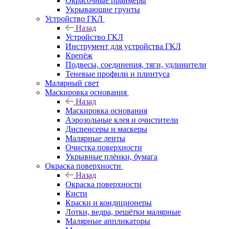
Окрасочные праймеры
Укрывающие грунты
Устройство ГКЛ
Назад
Устройство ГКЛ
Инструмент для устройства ГКЛ
Крепёж
Подвесы, соединения, тяги, удлинители
Теневые профили и плинтуса
Малярный свет
Маскировка основания
Назад
Маскировка основания
Аэрозольные клея и очистители
Диспенсеры и маскеры
Малярные ленты
Очистка поверхности
Укрывные плёнки, бумага
Окраска поверхности
Назад
Окраска поверхности
Кисти
Краски и кондиционеры
Лотки, ведра, решётки малярные
Малярные аппликаторы