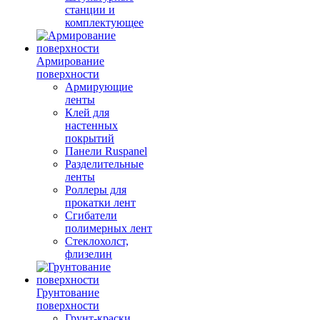
станции и
комплектующее
Армирование
поверхности
Армирующие
ленты
Клей для
настенных
покрытий
Панели Ruspanel
Разделительные
ленты
Роллеры для
прокатки лент
Сгибатели
полимерных лент
Стеклохолст,
флизелин
Грунтование
поверхности
Грунт-краски