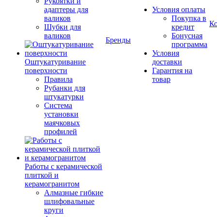
Рукоятки и
адаптеры для
Условия оплаты
валиков
Покупка в
К
Шубки для
кредит
валиков
Бонусная
Бренды
программа
Условия
Оштукатуривание
доставки
поверхности
Гарантия на
Правила
товар
Рубанки для
штукатурки
Система
установки
маячковых
профилей
Работы с керамической
плиткой и
керамогранитом
Алмазные гибкие
шлифовальные
круги