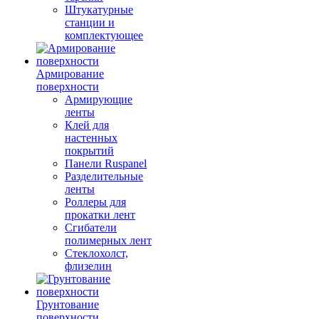
Штукатурные
станции и
комплектующее
Армирование
поверхности
Армирующие
ленты
Клей для
настенных
покрытий
Панели Ruspanel
Разделительные
ленты
Роллеры для
прокатки лент
Сгибатели
полимерных лент
Стеклохолст,
флизелин
Грунтование
поверхности