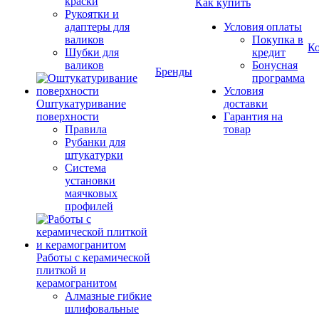
краски
Как купить
Рукоятки и
адаптеры для
Условия оплаты
валиков
Покупка в
К
Шубки для
кредит
валиков
Бонусная
Бренды
программа
Условия
Оштукатуривание
доставки
поверхности
Гарантия на
Правила
товар
Рубанки для
штукатурки
Система
установки
маячковых
профилей
Работы с керамической
плиткой и
керамогранитом
Алмазные гибкие
шлифовальные