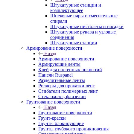
Штукатурные станции и
комплектующее
Шнековые пары и смесительные
спирали
Штукатурные пистолеты и насадки
Штукатурные рукава и узловые
соединения
Штукатурные станции
Армирование поверхности
Назад
Армирование поверхности
Армирующие ленты
Клей для настенных покрытий
Панели Ruspanel
Разделительные ленты
Роллеры для прокатки лент
Сгибатели полимерных лент
Стеклохолст, флизелин
Грунтование поверхности
Назад
Грунтование поверхности
Грунт-краски
Грунты блокирующие
Грунты глубокого проникновения