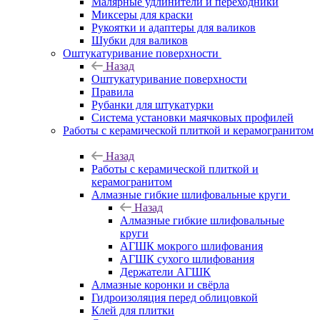
Малярные удлинители и переходники
Миксеры для краски
Рукоятки и адаптеры для валиков
Шубки для валиков
Оштукатуривание поверхности
Назад
Оштукатуривание поверхности
Правила
Рубанки для штукатурки
Система установки маячковых профилей
Работы с керамической плиткой и керамогранитом
Назад
Работы с керамической плиткой и
керамогранитом
Алмазные гибкие шлифовальные круги
Назад
Алмазные гибкие шлифовальные
круги
АГШК мокрого шлифования
АГШК сухого шлифования
Держатели АГШК
Алмазные коронки и свёрла
Гидроизоляция перед облицовкой
Клей для плитки