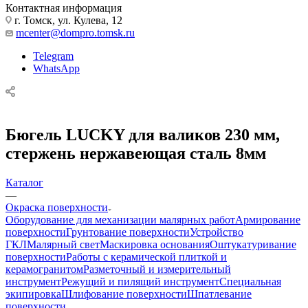
Контактная информация
г. Томск, ул. Кулева, 12
mcenter@dompro.tomsk.ru
Telegram
WhatsApp
Бюгель LUCKY для валиков 230 мм,
стержень нержавеющая сталь 8мм
Каталог
—
Окраска поверхности
Оборудование для механизации малярных работ
Армирование
поверхности
Грунтование поверхности
Устройство
ГКЛ
Малярный свет
Маскировка основания
Оштукатуривание
поверхности
Работы с керамической плиткой и
керамогранитом
Разметочный и измерительный
инструмент
Режущий и пилящий инструмент
Специальная
экипировка
Шлифование поверхности
Шпатлевание
поверхности