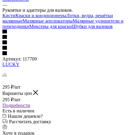
—
Рукоятки и адаптеры для валиков
Кисти
Краски и кондиционеры
Лотки, ведра, решётки
малярные
Малярные аппликаторы
Малярные удлинители и
переходники
Миксеры для краски
Шубки для валиков
Артикул:
117709
LUCKY
295
₽
/шт
Варианты цен
295
₽
/шт
Подробности
Есть в наличии
Нашли дешевле?
Рассчитать доставку
Хочу в подарок