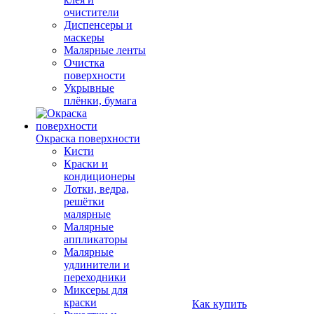
очистители
Диспенсеры и
маскеры
Малярные ленты
Очистка
поверхности
Укрывные
плёнки, бумага
Окраска поверхности
Кисти
Краски и
кондиционеры
Лотки, ведра,
решётки
малярные
Малярные
аппликаторы
Малярные
удлинители и
переходники
Миксеры для
краски
Как купить