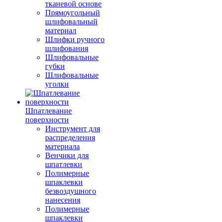
тканевой основе
Прямоугольный
шлифовальный
материал
Шлифки ручного
шлифования
Шлифовальные
губки
Шлифовальные
уголки
Шпатлевание
поверхности
Инструмент для
распределения
материала
Венчики для
шпатлевки
Полимерные
шпаклевки
безвоздушного
нанесения
Полимерные
шпаклевки