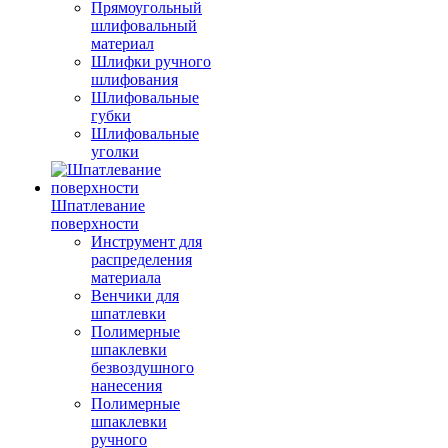
Прямоугольный
шлифовальный
материал
Шлифки ручного
шлифования
Шлифовальные
губки
Шлифовальные
уголки
Шпатлевание
поверхности
Инструмент для
распределения
материала
Венчики для
шпатлевки
Полимерные
шпаклевки
безвоздушного
нанесения
Полимерные
шпаклевки
ручного