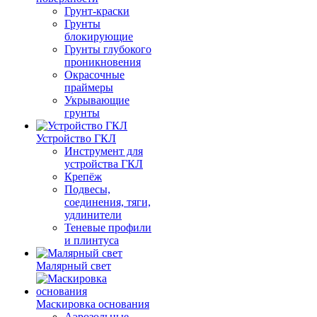
Грунт-краски
Грунты
блокирующие
Грунты глубокого
проникновения
Окрасочные
праймеры
Укрывающие
грунты
Устройство ГКЛ
Инструмент для
устройства ГКЛ
Крепёж
Подвесы,
соединения, тяги,
удлинители
Теневые профили
и плинтуса
Малярный свет
Маскировка основания
Аэрозольные