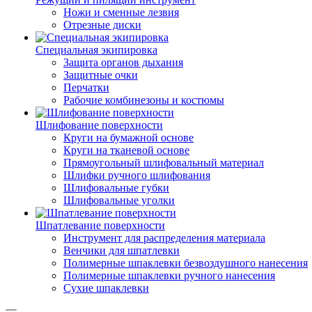
Ножи и сменные лезвия
Отрезные диски
Специальная экипировка
Защита органов дыхания
Защитные очки
Перчатки
Рабочие комбинезоны и костюмы
Шлифование поверхности
Круги на бумажной основе
Круги на тканевой основе
Прямоугольный шлифовальный материал
Шлифки ручного шлифования
Шлифовальные губки
Шлифовальные уголки
Шпатлевание поверхности
Инструмент для распределения материала
Венчики для шпатлевки
Полимерные шпаклевки безвоздушного нанесения
Полимерные шпаклевки ручного нанесения
Сухие шпаклевки