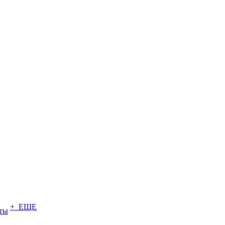
+ ЕЩЕ
ты