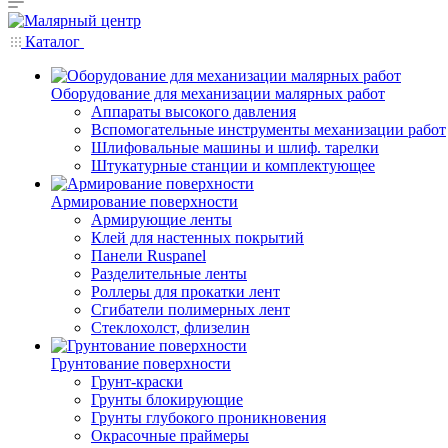
Каталог
Оборудование для механизации малярных работ
Аппараты высокого давления
Вспомогательные инструменты механизации работ
Шлифовальные машины и шлиф. тарелки
Штукатурные станции и комплектующее
Армирование поверхности
Армирующие ленты
Клей для настенных покрытий
Панели Ruspanel
Разделительные ленты
Роллеры для прокатки лент
Сгибатели полимерных лент
Стеклохолст, флизелин
Грунтование поверхности
Грунт-краски
Грунты блокирующие
Грунты глубокого проникновения
Окрасочные праймеры