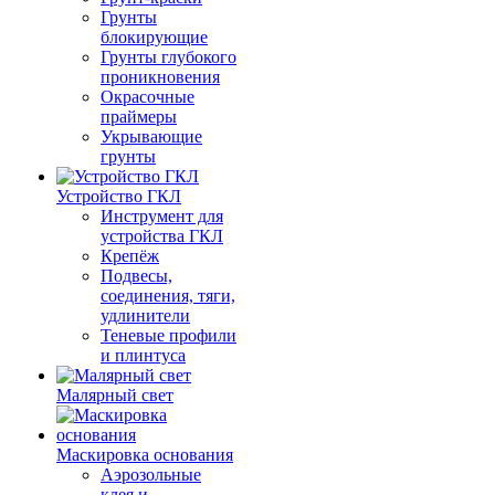
Грунты
блокирующие
Грунты глубокого
проникновения
Окрасочные
праймеры
Укрывающие
грунты
Устройство ГКЛ
Инструмент для
устройства ГКЛ
Крепёж
Подвесы,
соединения, тяги,
удлинители
Теневые профили
и плинтуса
Малярный свет
Маскировка основания
Аэрозольные
клея и