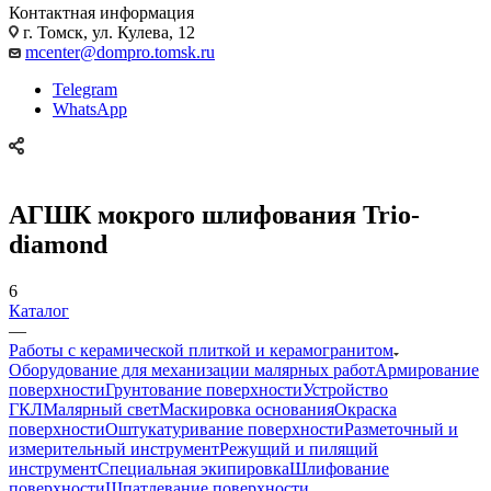
Контактная информация
г. Томск, ул. Кулева, 12
mcenter@dompro.tomsk.ru
Telegram
WhatsApp
АГШК мокрого шлифования Trio-
diamond
6
Каталог
—
Работы с керамической плиткой и керамогранитом
Оборудование для механизации малярных работ
Армирование
поверхности
Грунтование поверхности
Устройство
ГКЛ
Малярный свет
Маскировка основания
Окраска
поверхности
Оштукатуривание поверхности
Разметочный и
измерительный инструмент
Режущий и пилящий
инструмент
Специальная экипировка
Шлифование
поверхности
Шпатлевание поверхности