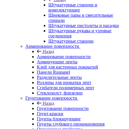
Штукатурные станции и
комплектующее
Шнековые пары и смесительные
спирали
Штукатурные пистолеты и насадки
Штукатурные рукава и узловые
соединения
Штукатурные станции
Армирование поверхности
Назад
Армирование поверхности
Армирующие ленты
Клей для настенных покрытий
Панели Ruspanel
Разделительные ленты
Роллеры для прокатки лент
Сгибатели полимерных лент
Стеклохолст, флизелин
Грунтование поверхности
Назад
Грунтование поверхности
Грунт-краски
Грунты блокирующие
Грунты глубокого проникновения