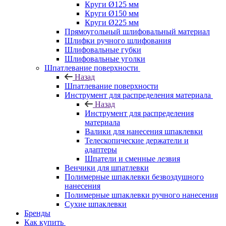
Круги Ø125 мм
Круги Ø150 мм
Круги Ø225 мм
Прямоугольный шлифовальный материал
Шлифки ручного шлифования
Шлифовальные губки
Шлифовальные уголки
Шпатлевание поверхности
Назад
Шпатлевание поверхности
Инструмент для распределения материала
Назад
Инструмент для распределения
материала
Валики для нанесения шпаклевки
Телескопические держатели и
адаптеры
Шпатели и сменные лезвия
Венчики для шпатлевки
Полимерные шпаклевки безвоздушного
нанесения
Полимерные шпаклевки ручного нанесения
Сухие шпаклевки
Бренды
Как купить