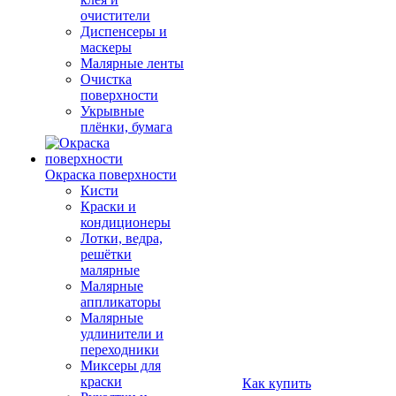
очистители
Диспенсеры и
маскеры
Малярные ленты
Очистка
поверхности
Укрывные
плёнки, бумага
Окраска поверхности
Кисти
Краски и
кондиционеры
Лотки, ведра,
решётки
малярные
Малярные
аппликаторы
Малярные
удлинители и
переходники
Миксеры для
краски
Как купить