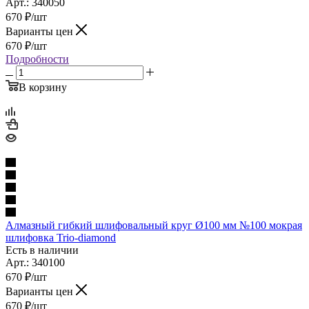
Арт.: 340050
670
₽
/шт
Варианты цен
670
₽
/шт
Подробности
В корзину
Алмазный гибкий шлифовальный круг Ø100 мм №100 мокрая
шлифовка Trio-diamond
Есть в наличии
Арт.: 340100
670
₽
/шт
Варианты цен
670
₽
/шт