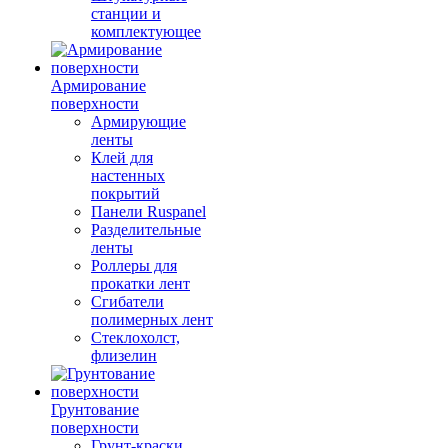
станции и
комплектующее
Армирование
поверхности
Армирующие
ленты
Клей для
настенных
покрытий
Панели Ruspanel
Разделительные
ленты
Роллеры для
прокатки лент
Сгибатели
полимерных лент
Стеклохолст,
флизелин
Грунтование
поверхности
Грунт-краски