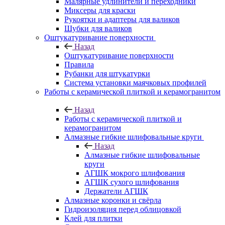
Малярные удлинители и переходники
Миксеры для краски
Рукоятки и адаптеры для валиков
Шубки для валиков
Оштукатуривание поверхности
Назад
Оштукатуривание поверхности
Правила
Рубанки для штукатурки
Система установки маячковых профилей
Работы с керамической плиткой и керамогранитом
Назад
Работы с керамической плиткой и
керамогранитом
Алмазные гибкие шлифовальные круги
Назад
Алмазные гибкие шлифовальные
круги
АГШК мокрого шлифования
АГШК сухого шлифования
Держатели АГШК
Алмазные коронки и свёрла
Гидроизоляция перед облицовкой
Клей для плитки