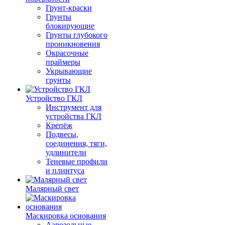
Грунт-краски
Грунты
блокирующие
Грунты глубокого
проникновения
Окрасочные
праймеры
Укрывающие
грунты
Устройство ГКЛ
Инструмент для
устройства ГКЛ
Крепёж
Подвесы,
соединения, тяги,
удлинители
Теневые профили
и плинтуса
Малярный свет
Маскировка основания
Аэрозольные