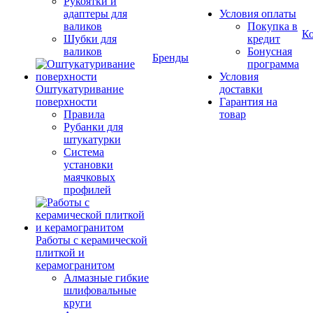
Рукоятки и
адаптеры для
Условия оплаты
валиков
Покупка в
К
Шубки для
кредит
валиков
Бонусная
Бренды
программа
Условия
Оштукатуривание
доставки
поверхности
Гарантия на
Правила
товар
Рубанки для
штукатурки
Система
установки
маячковых
профилей
Работы с керамической
плиткой и
керамогранитом
Алмазные гибкие
шлифовальные
круги