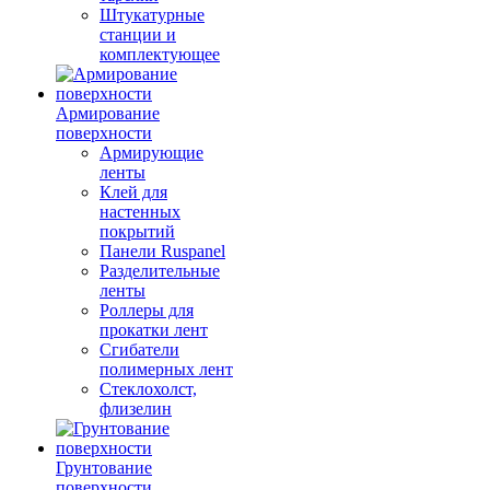
Штукатурные
станции и
комплектующее
Армирование
поверхности
Армирующие
ленты
Клей для
настенных
покрытий
Панели Ruspanel
Разделительные
ленты
Роллеры для
прокатки лент
Сгибатели
полимерных лент
Стеклохолст,
флизелин
Грунтование
поверхности