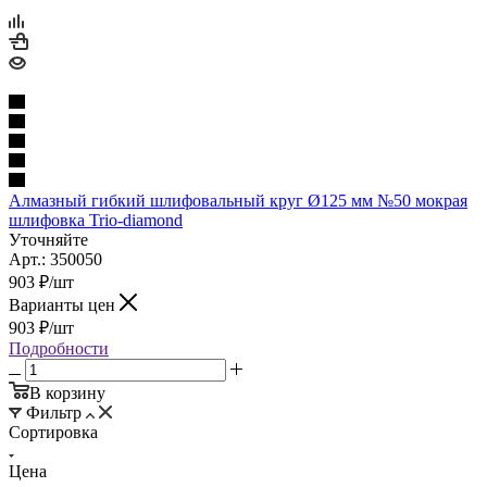
Алмазный гибкий шлифовальный круг Ø125 мм №50 мокрая
шлифовка Trio-diamond
Уточняйте
Арт.: 350050
903
₽
/шт
Варианты цен
903
₽
/шт
Подробности
В корзину
Фильтр
Сортировка
Цена