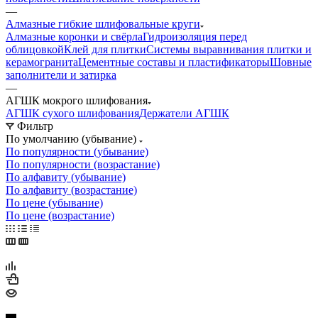
—
Алмазные гибкие шлифовальные круги
Алмазные коронки и свёрла
Гидроизоляция перед
облицовкой
Клей для плитки
Системы выравнивания плитки и
керамогранита
Цементные составы и пластификаторы
Шовные
заполнители и затирка
—
АГШК мокрого шлифования
АГШК сухого шлифования
Держатели АГШК
Фильтр
По умолчанию (убывание)
По популярности (убывание)
По популярности (возрастание)
По алфавиту (убывание)
По алфавиту (возрастание)
По цене (убывание)
По цене (возрастание)