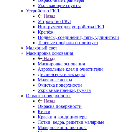
Окрасочные праймеры
Укрывающие грунты
Устройство ГКЛ
Назад
Устройство ГКЛ
Инструмент для устройства ГКЛ
Крепёж
Подвесы, соединения, тяги, удлинители
Теневые профили и плинтуса
Малярный свет
Маскировка основания
Назад
Маскировка основания
Аэрозольные клея и очистители
Диспенсеры и маскеры
Малярные ленты
Очистка поверхности
Укрывные плёнки, бумага
Окраска поверхности
Назад
Окраска поверхности
Кисти
Краски и кондиционеры
Лотки, ведра, решётки малярные
Малярные аппликаторы