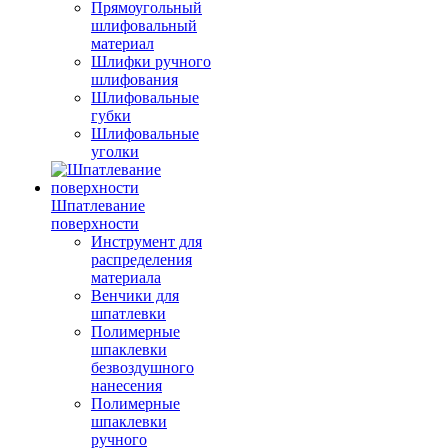
Прямоугольный
шлифовальный
материал
Шлифки ручного
шлифования
Шлифовальные
губки
Шлифовальные
уголки
Шпатлевание
поверхности
Инструмент для
распределения
материала
Венчики для
шпатлевки
Полимерные
шпаклевки
безвоздушного
нанесения
Полимерные
шпаклевки
ручного