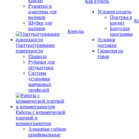
краски
Как купить
Рукоятки и
адаптеры для
Условия оплаты
валиков
Покупка в
К
Шубки для
кредит
валиков
Бонусная
Бренды
программа
Условия
Оштукатуривание
доставки
поверхности
Гарантия на
Правила
товар
Рубанки для
штукатурки
Система
установки
маячковых
профилей
Работы с керамической
плиткой и
керамогранитом
Алмазные гибкие
шлифовальные