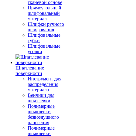
тканевой основе
Прямоугольный
шлифовальный
материал
Шлифки ручного
шлифования
Шлифовальные
губки
Шлифовальные
уголки
Шпатлевание
поверхности
Инструмент для
распределения
материала
Венчики для
шпатлевки
Полимерные
шпаклевки
безвоздушного
нанесения
Полимерные
шпаклевки