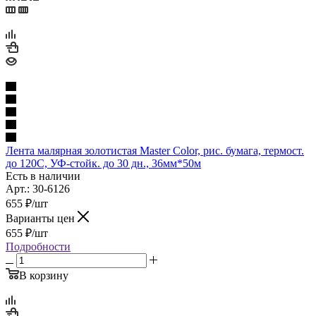
Лента малярная золотистая Master Color, рис. бумага, термост.
до 120С, УФ-стойк. до 30 дн., 36мм*50м
Есть в наличии
Арт.: 30-6126
655
₽
/шт
Варианты цен
655
₽
/шт
Подробности
В корзину