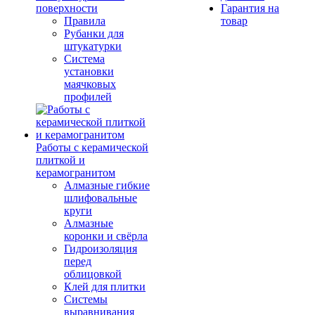
поверхности
Гарантия на
Правила
товар
Рубанки для
штукатурки
Система
установки
маячковых
профилей
Работы с керамической
плиткой и
керамогранитом
Алмазные гибкие
шлифовальные
круги
Алмазные
коронки и свёрла
Гидроизоляция
перед
облицовкой
Клей для плитки
Системы
выравнивания