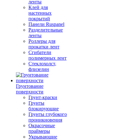
ленты
Клей для
настенных
покрытий
Панели Ruspanel
Разделительные
ленты
Роллеры для
прокатки лент
Сгибатели
полимерных лент
Стеклохолст,
флизелин
Грунтование
поверхности
Грунт-краски
Грунты
блокирующие
Грунты глубокого
проникновения
Окрасочные
праймеры
Укрывающие