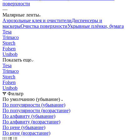
поверхности
—
Малярные ленты
Аэрозольные клея и очистители
Диспенсеры и
маскеры
Очистка поверхности
Укрывные плёнки, бумага
Tesa
Trimaco
Storch
Folsen
Unibob
Показать еще
Tesa
Trimaco
Storch
Folsen
Unibob
Фильтр
По умолчанию (убывание)
По популярности (убывание)
По популярности (возрастание)
По алфавиту (убывание)
По алфавиту (возрастание)
По цене (убывание)
По цене (возрастание)