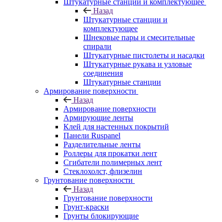
Штукатурные станции и комплектующее
Назад
Штукатурные станции и
комплектующее
Шнековые пары и смесительные
спирали
Штукатурные пистолеты и насадки
Штукатурные рукава и узловые
соединения
Штукатурные станции
Армирование поверхности
Назад
Армирование поверхности
Армирующие ленты
Клей для настенных покрытий
Панели Ruspanel
Разделительные ленты
Роллеры для прокатки лент
Сгибатели полимерных лент
Стеклохолст, флизелин
Грунтование поверхности
Назад
Грунтование поверхности
Грунт-краски
Грунты блокирующие