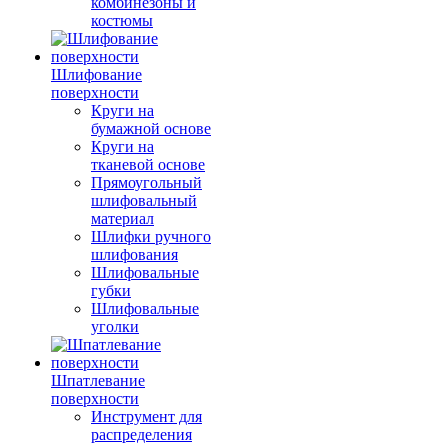
комбинезоны и
костюмы
Шлифование
поверхности
Круги на
бумажной основе
Круги на
тканевой основе
Прямоугольный
шлифовальный
материал
Шлифки ручного
шлифования
Шлифовальные
губки
Шлифовальные
уголки
Шпатлевание
поверхности
Инструмент для
распределения