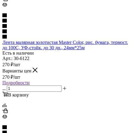
Лента малярная золотистая Master Color, рис. бумага, термост.
до 100С, УФ-стойк. до 30 дн., 24мм*25м
Есть в наличии
Арт.: 30-6122
270
₽
/шт
Варианты цен
270
₽
/шт
Подробности
В корзину