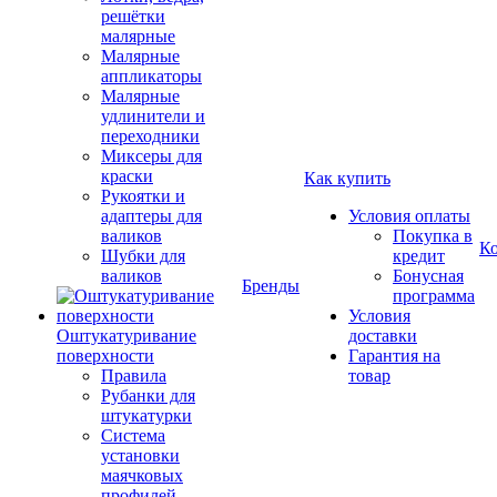
решётки
малярные
Малярные
аппликаторы
Малярные
удлинители и
переходники
Миксеры для
краски
Как купить
Рукоятки и
адаптеры для
Условия оплаты
валиков
Покупка в
К
Шубки для
кредит
валиков
Бонусная
Бренды
программа
Условия
Оштукатуривание
доставки
поверхности
Гарантия на
Правила
товар
Рубанки для
штукатурки
Система
установки
маячковых
профилей