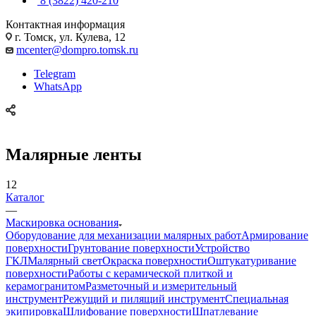
8 (3822) 420-210
Контактная информация
г. Томск, ул. Кулева, 12
mcenter@dompro.tomsk.ru
Telegram
WhatsApp
Малярные ленты
12
Каталог
—
Маскировка основания
Оборудование для механизации малярных работ
Армирование
поверхности
Грунтование поверхности
Устройство
ГКЛ
Малярный свет
Окраска поверхности
Оштукатуривание
поверхности
Работы с керамической плиткой и
керамогранитом
Разметочный и измерительный
инструмент
Режущий и пилящий инструмент
Специальная
экипировка
Шлифование поверхности
Шпатлевание