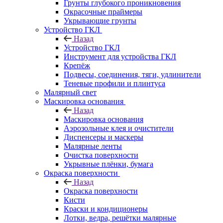
Грунты глубокого проникновения
Окрасочные праймеры
Укрывающие грунты
Устройство ГКЛ
Назад
Устройство ГКЛ
Инструмент для устройства ГКЛ
Крепёж
Подвесы, соединения, тяги, удлинители
Теневые профили и плинтуса
Малярный свет
Маскировка основания
Назад
Маскировка основания
Аэрозольные клея и очистители
Диспенсеры и маскеры
Малярные ленты
Очистка поверхности
Укрывные плёнки, бумага
Окраска поверхности
Назад
Окраска поверхности
Кисти
Краски и кондиционеры
Лотки, ведра, решётки малярные