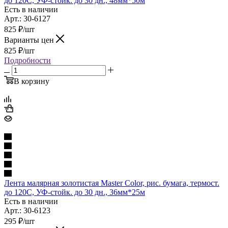
до 120С, УФ-стойк. до 30 дн., 48мм*50м
Есть в наличии
Арт.: 30-6127
825
₽
/шт
Варианты цен
825
₽
/шт
Подробности
В корзину
Лента малярная золотистая Master Color, рис. бумага, термост.
до 120С, УФ-стойк. до 30 дн., 36мм*25м
Есть в наличии
Арт.: 30-6123
295
₽
/шт