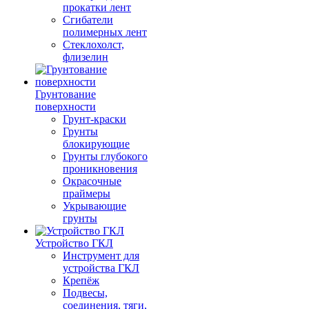
прокатки лент
Сгибатели
полимерных лент
Стеклохолст,
флизелин
Грунтование
поверхности
Грунт-краски
Грунты
блокирующие
Грунты глубокого
проникновения
Окрасочные
праймеры
Укрывающие
грунты
Устройство ГКЛ
Инструмент для
устройства ГКЛ
Крепёж
Подвесы,
соединения, тяги,