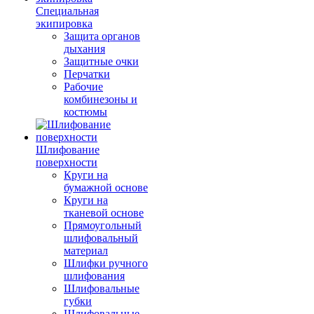
Специальная
экипировка
Защита органов
дыхания
Защитные очки
Перчатки
Рабочие
комбинезоны и
костюмы
Шлифование
поверхности
Круги на
бумажной основе
Круги на
тканевой основе
Прямоугольный
шлифовальный
материал
Шлифки ручного
шлифования
Шлифовальные
губки
Шлифовальные