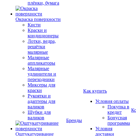
плёнки, бумага
Окраска поверхности
Кисти
Краски и
кондиционеры
Лотки, ведра,
решётки
малярные
Малярные
аппликаторы
Малярные
удлинители и
переходники
Миксеры для
краски
Как купить
Рукоятки и
адаптеры для
Условия оплаты
валиков
Покупка в
К
Шубки для
кредит
валиков
Бонусная
Бренды
программа
Условия
Оштукатуривание
доставки