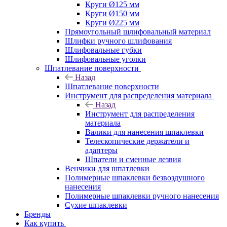
Круги Ø125 мм
Круги Ø150 мм
Круги Ø225 мм
Прямоугольный шлифовальный материал
Шлифки ручного шлифования
Шлифовальные губки
Шлифовальные уголки
Шпатлевание поверхности
Назад
Шпатлевание поверхности
Инструмент для распределения материала
Назад
Инструмент для распределения
материала
Валики для нанесения шпаклевки
Телескопические держатели и
адаптеры
Шпатели и сменные лезвия
Венчики для шпатлевки
Полимерные шпаклевки безвоздушного
нанесения
Полимерные шпаклевки ручного нанесения
Сухие шпаклевки
Бренды
Как купить