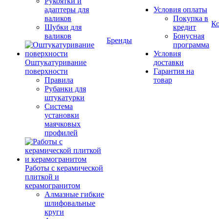
Рукоятки и
адаптеры для
Условия оплаты
валиков
Покупка в
К
Шубки для
кредит
валиков
Бонусная
Бренды
программа
Условия
Оштукатуривание
доставки
поверхности
Гарантия на
Правила
товар
Рубанки для
штукатурки
Система
установки
маячковых
профилей
Работы с керамической
плиткой и
керамогранитом
Алмазные гибкие
шлифовальные
круги