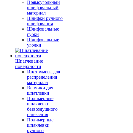
Прямоугольный
шлифовальный
материал
Шлифки ручного
шлифования
Шлифовальные
губки
Шлифовальные
уголки
Шпатлевание
поверхности
Инструмент для
распределения
материала
Венчики для
шпатлевки
Полимерные
шпаклевки
безвоздушного
нанесения
Полимерные
шпаклевки
ручного