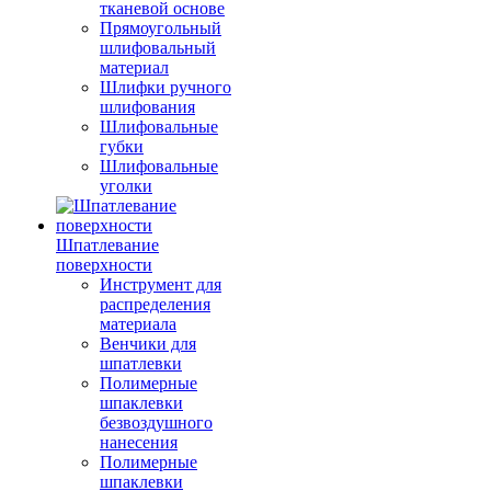
тканевой основе
Прямоугольный
шлифовальный
материал
Шлифки ручного
шлифования
Шлифовальные
губки
Шлифовальные
уголки
Шпатлевание
поверхности
Инструмент для
распределения
материала
Венчики для
шпатлевки
Полимерные
шпаклевки
безвоздушного
нанесения
Полимерные
шпаклевки