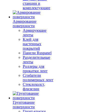
станции и
комплектующее
Армирование
поверхности
Армирующие
ленты
Клей для
настенных
покрытий
Панели Ruspanel
Разделительные
ленты
Роллеры для
прокатки лент
Сгибатели
полимерных лент
Стеклохолст,
флизелин
Грунтование
поверхности
Грунт-краски