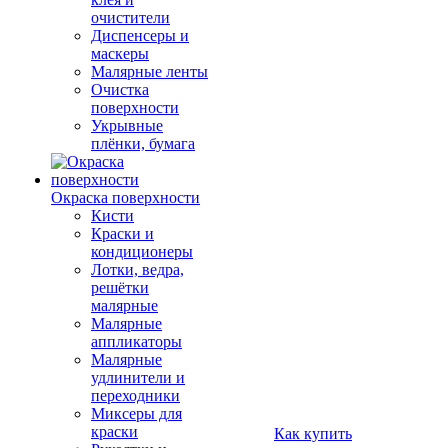
очистители
Диспенсеры и
маскеры
Малярные ленты
Очистка
поверхности
Укрывные
плёнки, бумага
Окраска поверхности
Кисти
Краски и
кондиционеры
Лотки, ведра,
решётки
малярные
Малярные
аппликаторы
Малярные
удлинители и
переходники
Миксеры для
краски
Как купить