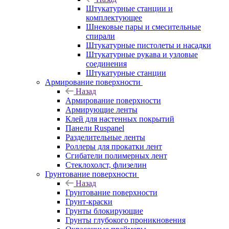
Штукатурные станции и
комплектующее
Шнековые пары и смесительные
спирали
Штукатурные пистолеты и насадки
Штукатурные рукава и узловые
соединения
Штукатурные станции
Армирование поверхности
Назад
Армирование поверхности
Армирующие ленты
Клей для настенных покрытий
Панели Ruspanel
Разделительные ленты
Роллеры для прокатки лент
Сгибатели полимерных лент
Стеклохолст, флизелин
Грунтование поверхности
Назад
Грунтование поверхности
Грунт-краски
Грунты блокирующие
Грунты глубокого проникновения