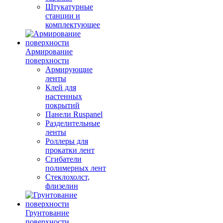
Штукатурные
станции и
комплектующее
Армирование
поверхности
Армирующие
ленты
Клей для
настенных
покрытий
Панели Ruspanel
Разделительные
ленты
Роллеры для
прокатки лент
Сгибатели
полимерных лент
Стеклохолст,
флизелин
Грунтование
поверхности