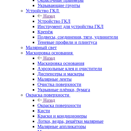
Окрасочные праймеры
Укрывающие грунты
Устройство ГКЛ
Назад
Устройство ГКЛ
Инструмент для устройства ГКЛ
Крепёж
Подвесы, соединения, тяги, удлинители
Теневые профили и плинтуса
Малярный свет
Маскировка основания
Назад
Маскировка основания
Аэрозольные клея и очистители
Диспенсеры и маскеры
Малярные ленты
Очистка поверхности
Укрывные плёнки, бумага
Окраска поверхности
Назад
Окраска поверхности
Кисти
Краски и кондиционеры
Лотки, ведра, решётки малярные
Малярные аппликаторы