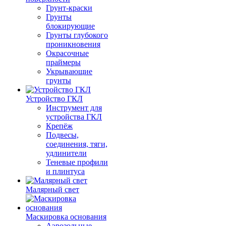
Грунт-краски
Грунты
блокирующие
Грунты глубокого
проникновения
Окрасочные
праймеры
Укрывающие
грунты
Устройство ГКЛ
Инструмент для
устройства ГКЛ
Крепёж
Подвесы,
соединения, тяги,
удлинители
Теневые профили
и плинтуса
Малярный свет
Маскировка основания
Аэрозольные