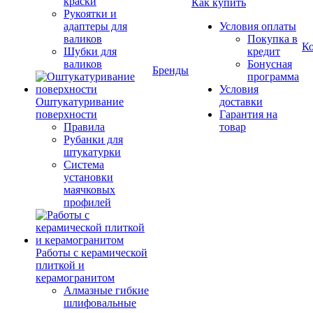
краски
Как купить
Рукоятки и
адаптеры для
Условия оплаты
валиков
Покупка в
К
Шубки для
кредит
валиков
Бонусная
Бренды
программа
Условия
Оштукатуривание
доставки
поверхности
Гарантия на
Правила
товар
Рубанки для
штукатурки
Система
установки
маячковых
профилей
Работы с керамической
плиткой и
керамогранитом
Алмазные гибкие
шлифовальные