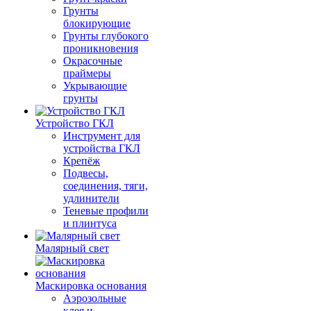
Грунты
блокирующие
Грунты глубокого
проникновения
Окрасочные
праймеры
Укрывающие
грунты
Устройство ГКЛ
Инструмент для
устройства ГКЛ
Крепёж
Подвесы,
соединения, тяги,
удлинители
Теневые профили
и плинтуса
Малярный свет
Маскировка основания
Аэрозольные
клея и