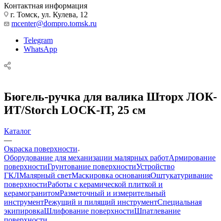
Контактная информация
г. Томск, ул. Кулева, 12
mcenter@dompro.tomsk.ru
Telegram
WhatsApp
Бюгель-ручка для валика Шторх ЛОК-
ИТ/Storch LOCK-IT, 25 см
Каталог
—
Окраска поверхности
Оборудование для механизации малярных работ
Армирование
поверхности
Грунтование поверхности
Устройство
ГКЛ
Малярный свет
Маскировка основания
Оштукатуривание
поверхности
Работы с керамической плиткой и
керамогранитом
Разметочный и измерительный
инструмент
Режущий и пилящий инструмент
Специальная
экипировка
Шлифование поверхности
Шпатлевание
поверхности