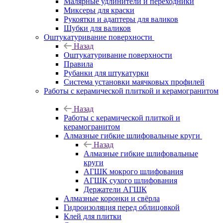
Малярные удлинители и переходники
Миксеры для краски
Рукоятки и адаптеры для валиков
Шубки для валиков
Оштукатуривание поверхности
Назад
Оштукатуривание поверхности
Правила
Рубанки для штукатурки
Система установки маячковых профилей
Работы с керамической плиткой и керамогранитом
Назад
Работы с керамической плиткой и
керамогранитом
Алмазные гибкие шлифовальные круги
Назад
Алмазные гибкие шлифовальные
круги
АГШК мокрого шлифования
АГШК сухого шлифования
Держатели АГШК
Алмазные коронки и свёрла
Гидроизоляция перед облицовкой
Клей для плитки