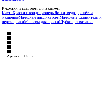
—
Рукоятки и адаптеры для валиков
Кисти
Краски и кондиционеры
Лотки, ведра, решётки
малярные
Малярные аппликаторы
Малярные удлинители и
переходники
Миксеры для краски
Шубки для валиков
Артикул:
146325